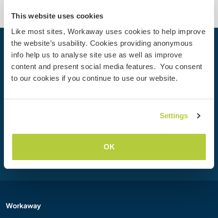
This website uses cookies
Like most sites, Workaway uses cookies to help improve
the website’s usability. Cookies providing anonymous
Votre prochaine aventure commence
info help us to analyse site use as well as improve
aujourd’hui
content and present social media features. You consent
to our cookies if you continue to use our website.
Rejoignez dès aujourd’hui la communauté Workaway et
vivez des expériences de voyage uniques, avec plus de 50
000 opportunités aux quatre coins du monde.
Settings
Inscription
OK
Workaway