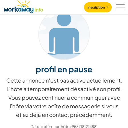
Skip to:
CONTENT
MAIN NAVIGATION
FOOTER
Inscription
profil en pause
Cette annonce n'est pas active actuellement.
L'hôte a temporairement désactivé son profil.
Vous pouvez continuer à communiquer avec
l’hôte via votre boîte de messagerie si vous
étiez déjà en contact précédemment.
(N° de référence hôte : 953718121488)