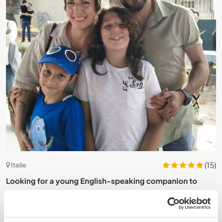
0)
(15)
Italie
Looking for a young English-speaking companion to
T
play, chat and share activities with our two boys in
Catania, Italy