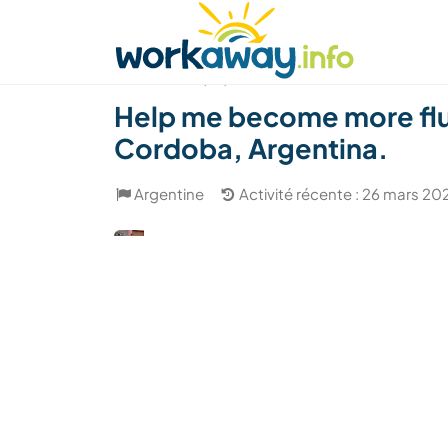
Skip to:
CONTENT
MAIN NAVIGATION
FOOTER
Trouver hôte
Covoyager
Fonctionneme
(22)
Help me become more fluen
Cordoba, Argentina.
Argentine
Activité récente : 26 mars 20