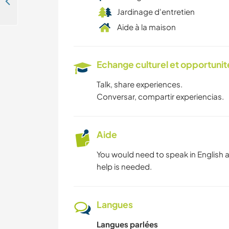
Join us at our beautiful old colonial house and garden in Azul, Argentina
Jardinage d'entretien
Aide à la maison
Echange culturel et opportuni
Talk, share experiences.
Conversar, compartir experiencias.
Aide
You would need to speak in English 
help is needed.
Langues
Langues parlées