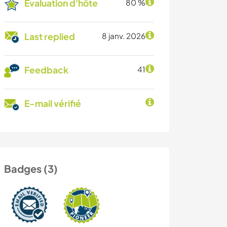
Évaluation d'hôte
80 %
Last replied
8 janv. 2026
Feedback
41
E-mail vérifié
Badges (3)