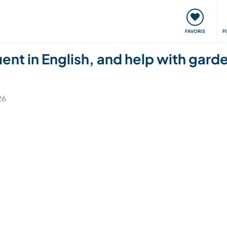
nt
Rencontres & Événements
Voyager, apprendre
FAVORIS
F
t in English, and help with gardeni
26