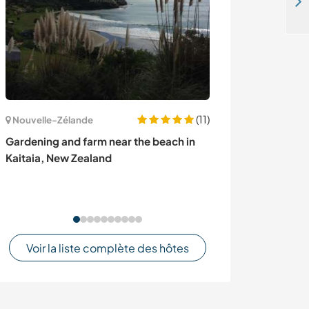
Join our rural life in the mountains of El Bolsón, Argentina
(11)
Nouvelle-Zélande
Japon
Gardening and farm near the beach in
Help brighten 
Kaitaia, New Zealand
your creativity
Japan
Voir la liste complète des hôtes