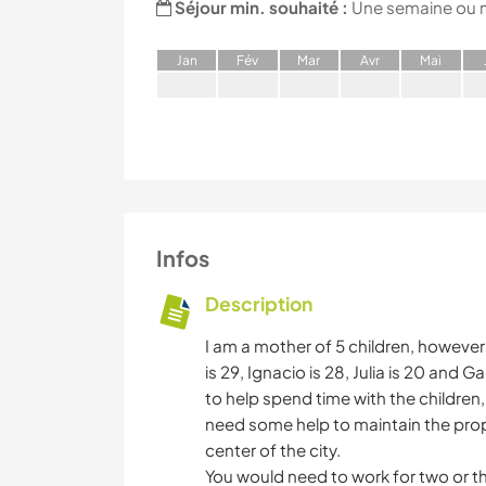
Séjour min. souhaité :
Une semaine ou 
J
an
F
év
M
ar
A
vr
M
ai
Infos
Description
I am a mother of 5 children, however
is 29, Ignacio is 28, Julia is 20 and 
to help spend time with the children
need some help to maintain the prope
center of the city.
You would need to work for two or t