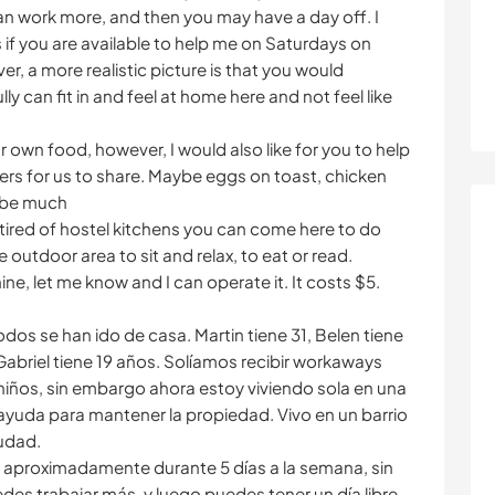
an work more, and then you may have a day off. I
if you are available to help me on Saturdays on
, a more realistic picture is that you would
y can fit in and feel at home here and not feel like
 own food, however, I would also like for you to help
ers for us to share. Maybe eggs on toast, chicken
o be much
re tired of hostel kitchens you can come here to do
e outdoor area to sit and relax, to eat or read.
ne, let me know and I can operate it. It costs $5.
dos se han ido de casa. Martin tiene 31, Belen tiene
y Gabriel tiene 19 años. Solíamos recibir workaways
niños, sin embargo ahora estoy viviendo sola en una
yuda para mantener la propiedad. Vivo en un barrio
iudad.
as aproximadamente durante 5 días a la semana, sin
es trabajar más, y luego puedes tener un día libre.