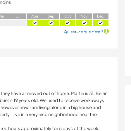
moins
J
ui
J
ui
A
oû
S
ep
O
ct
N
ov
D
éc
Qu'est-ce que c'est ?
 they have all moved out of home. Martin is 31, Belen
Gabriel is 19 years old. We used to receive workaways
, however now I am living alone in a big house and
rty. I live in a very nice neighborhood near the
hree hours approximately for 5 days of the week,