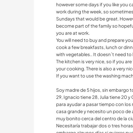
however some days if you like you c
work during the week, so sometimes 
Sundays that would be great. However
become part of the family so hopefull
you are at work.
You will need to buy and prepare your
cook a few breakfasts, lunch or dinn
with vegetables.. It doesn´t need t
The kitchen is very nice, so if you a
your cooking. There is also a very nic
If you want to use the washing machi
Soy madre de 5 hijos, sin embargo to
29, Ignacio tiene 28, Julia tiene 20 
para ayudar a pasar tiempo con los 
casa grande y necesito un poco de a
muy bonito cerca del centro de la c
Necesitaría trabajar dos o tres hor
embargo algunos días si quieres pued