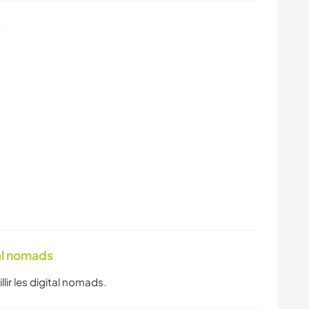
s
tal nomads
llir les digital nomads.