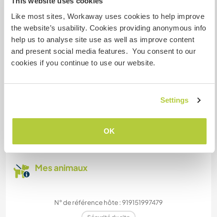
This website uses cookies
Familles bienvenues
Like most sites, Workaway uses cookies to help improve
the website’s usability. Cookies providing anonymous info
help us to analyse site use as well as improve content
Espace pour garer des vans
and present social media features. You consent to our
cookies if you continue to use our website.
Cet hôte a de la place pour les vans.
Settings
Combien de volontaires
pouvez-vous accueillir ?
OK
Deux
Mes animaux
N° de référence hôte : 919151997479