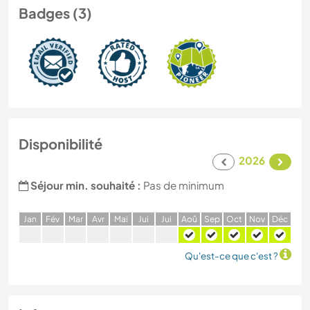
Badges (3)
Disponibilité
2026
Séjour min. souhaité :
Pas de minimum
J
an
F
év
M
ar
A
vr
M
ai
J
ui
J
ui
A
oû
S
ep
O
ct
N
ov
D
éc
Qu'est-ce que c'est ?