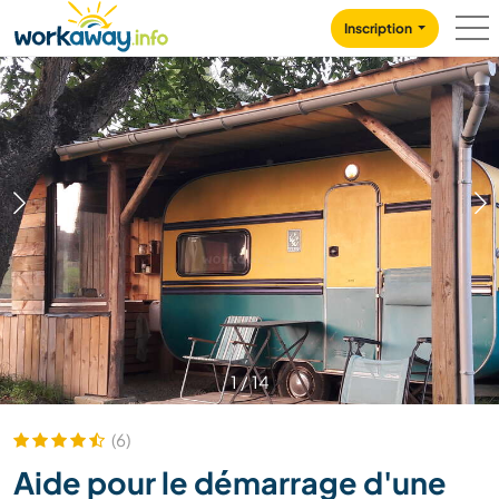
Skip to:
CONTENT
MAIN NAVIGATION
FOOTER
Inscription
1
/
14
(6)
Aide pour le démarrage d'une