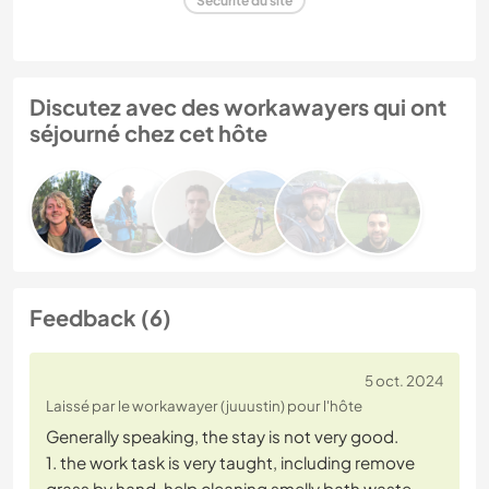
Sécurité du site
Discutez avec des workawayers qui ont
séjourné chez cet hôte
Feedback (6)
5 oct. 2024
Laissé par le workawayer (juuustin) pour l'hôte
Generally speaking, the stay is not very good.
1. the work task is very taught, including remove
grass by hand, help cleaning smelly bath waste