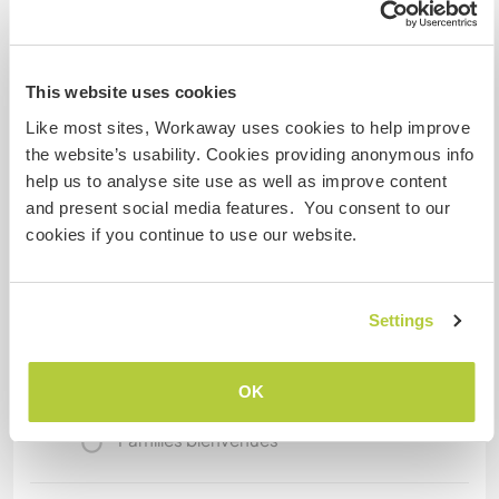
everything is flat, which is great cause then you
can easily bike everywhere.
This website uses cookies
Informations
Like most sites, Workaway uses cookies to help improve
complémentaires
the website’s usability. Cookies providing anonymous info
help us to analyse site use as well as improve content
Accès Internet
and present social media features. You consent to our
cookies if you continue to use our website.
Accès Internet limité
Nous avons des animaux
Settings
Nous sommes fumeurs
OK
Familles bienvenues