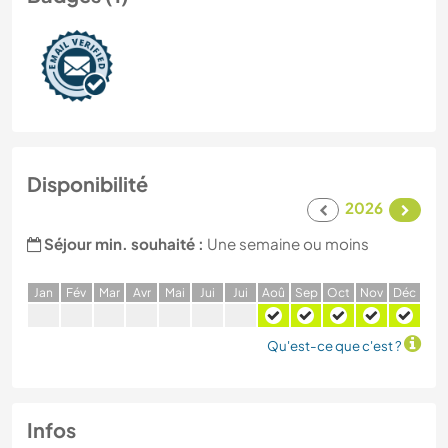
Disponibilité
2026
Séjour min. souhaité :
Une semaine ou moins
J
an
F
év
M
ar
A
vr
M
ai
J
ui
J
ui
A
oû
S
ep
O
ct
N
ov
D
éc
Qu'est-ce que c'est ?
Infos