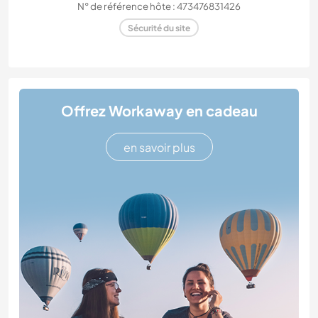
N° de référence hôte : 473476831426
Sécurité du site
Offrez Workaway en cadeau
en savoir plus