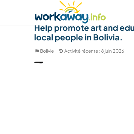
Skip to:
CONTENT
MAIN NAVIGATION
FOOTER
Trouver hôte
Covoyager
Fonctionneme
Help promote art and edu
local people in Bolivia.
Bolivie
Activité récente : 8 juin 2026