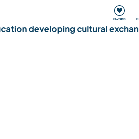
nt
Rencontres & Événements
Voyager, apprendre
FAVORIS
F
cation developing cultural exchan