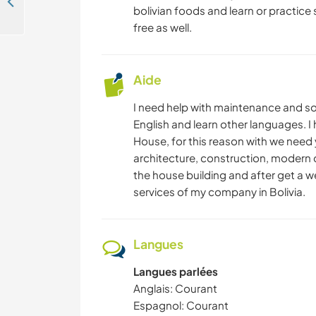
Learn beekeeping, help with gardening and minor repairs in Santa Cruz de la Sierra, Bolivia
bolivian foods and learn or practice 
free as well.
Aide
I need help with maintenance and so
English and learn other languages. I
House, for this reason with we need
architecture, construction, modern d
the house building and after get a w
services of my company in Bolivia.
Langues
Langues parlées
Anglais: Courant
Espagnol: Courant