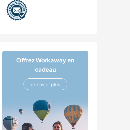
Offrez Workaway en
cadeau
en savoir plus