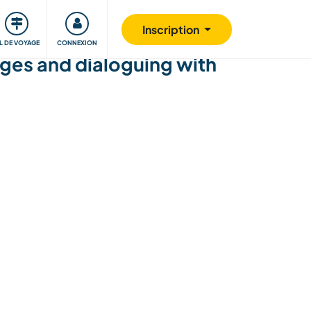
Communauté
S'impliquer
Sécurité
Inscription
IL DE VOYAGE
CONNEXION
ges and dialoguing with