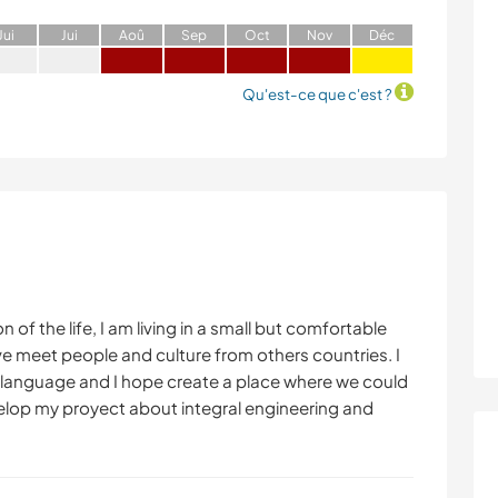
J
ui
J
ui
A
oû
S
ep
O
ct
N
ov
D
éc
Qu'est-ce que c'est ?
n of the life, I am living in a small but comfortable
ove meet people and culture from others countries. I
er language and I hope create a place where we could
lop my proyect about integral engineering and