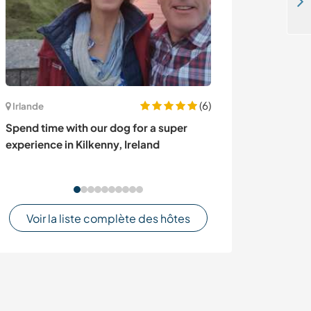
Join and help us with our hostel and campsite in Tarija, Bolivia
(6)
Irlande
Italie
Spend time with our dog for a super
Give a hand aro
experience in Kilkenny, Ireland
family place in 
Voir la liste complète des hôtes