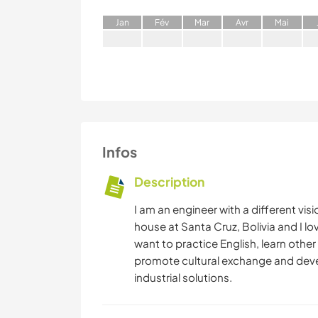
J
an
F
év
M
ar
A
vr
M
ai
Infos
Description
I am an engineer with a different visio
house at Santa Cruz, Bolivia and I l
want to practice English, learn oth
promote cultural exchange and deve
industrial solutions.