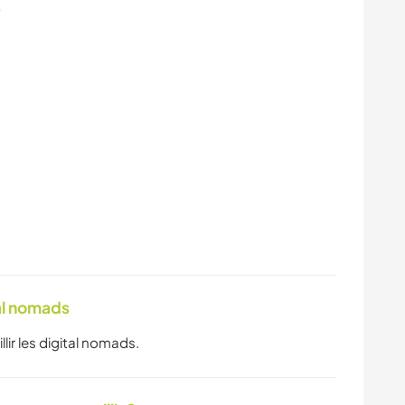
s
tal nomads
llir les digital nomads.