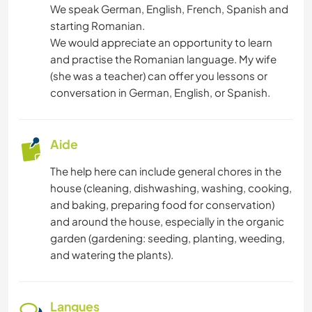
CAMPING
We speak German, English, French, Spanish and
starting Romanian.
SPORTS D’HIVER
We would appreciate an opportunity to learn
and practise the Romanian language. My wife
MONTAGNE
(she was a teacher) can offer you lessons or
conversation in German, English, or Spanish.
ACTIVITÉS EN PLEIN AIR
Aide
RANDONNÉE
The help here can include general chores in the
CYCLISME
house (cleaning, dishwashing, washing, cooking,
and baking, preparing food for conservation)
SPORTS D'AVENTURE
and around the house, especially in the organic
garden (gardening: seeding, planting, weeding,
and watering the plants).
Langues