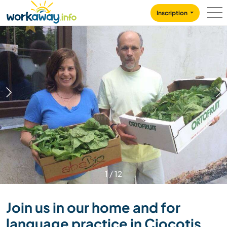
Skip to:
CONTENT
MAIN NAVIGATION
FOOTER
Inscription
1
/
12
Join us in our home and for
language practice in Ciocotis,