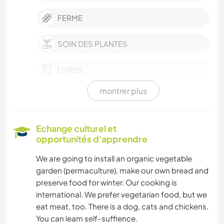
FERME
SOIN DES PLANTES
LIVRES
montrer plus
PHOTOGRAPHIE
JARDINAGE
Echange culturel et
opportunités d'apprendre
ÉCRITURE
We are going to install an organic vegetable
garden (permaculture), make our own bread and
YOGA / BIEN-ÊTRE
preserve food for winter. Our cooking is
international. We prefer vegetarian food, but we
NATURE
eat meat, too. There is a dog, cats and chickens.
You can learn self-suffience.