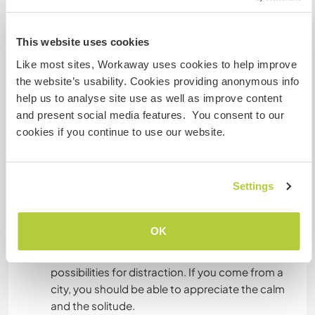
are very friendly.
We live close to a Romanian family on the same
ground.
This website uses cookies
Internet in the house is available (Wi-fi).
Like most sites, Workaway uses cookies to help improve
the website’s usability. Cookies providing anonymous info
help us to analyse site use as well as improve content
Autres infos...
and present social media features. You consent to our
cookies if you continue to use our website.
What do we expect from our volunteers:
Only non-smokers, no animals.
Settings
We expect nice and polite behaviour and
willingness to do some work. Please count on
becoming part of the family for the time of your
OK
stay!
We live in a small village without many
possibilities for distraction. If you come from a
city, you should be able to appreciate the calm
and the solitude.