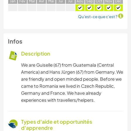
J
an
F
év
M
ar
A
vr
M
ai
J
ui
J
ui
A
oû
S
ep
O
ct
N
ov
D
éc
Qu'est-ce que c'est ?
Infos
Description
We are Guiselle (67) from Guatemala (Central
America) and Hans Jürgen (67) from Germany. We
are friendly and open minded people. Before we
came to Romania we lived in Czech Republic,
Germany and France. We have already
experiences with travellers/helpers.
Types d'aide et opportunités
d'apprendre