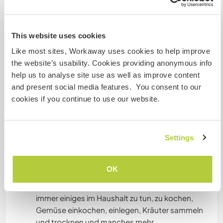
ecology and sustainability are important to us.
And of course there is always a lot to do around
the house, cooking, preserving vegetables,
This website uses cookies
pickling, collecting and drying herbs and much
Like most sites, Workaway uses cookies to help improve
more.
the website’s usability. Cookies providing anonymous info
help us to analyse site use as well as improve content
Wir werden gemeinsam arbeiten. Wenn es das
and present social media features. You consent to our
Wetter zu lässt werden wir auf dem Acker
cookies if you continue to use our website.
arbeiten. Auf dem Acker arbeite ich ohne
Maschinen. Der Boden muss gelockert werden,
es muss gesät, gepflanzt, gejätet und geerntet
Settings
werden.
Manchmal sind auch Arbeiten im, um und am
Haus dran. Auch dort arbeiten wir überwiegend
OK
von Hand und Ökologie und Naturverträglichkeit
sind uns auch da wichtig. Und natürlich ist auch
immer einiges im Haushalt zu tun, zu kochen,
Gemüse einkochen, einlegen, Kräuter sammeln
und trocknen und manches mehr.