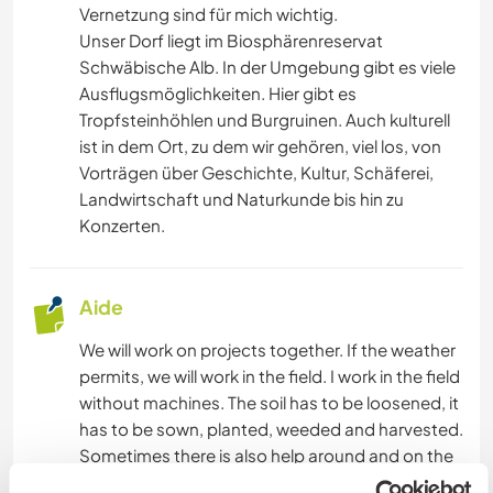
Vernetzung sind für mich wichtig.
Unser Dorf liegt im Biosphärenreservat
Schwäbische Alb. In der Umgebung gibt es viele
Ausflugsmöglichkeiten. Hier gibt es
Tropfsteinhöhlen und Burgruinen. Auch kulturell
ist in dem Ort, zu dem wir gehören, viel los, von
Vorträgen über Geschichte, Kultur, Schäferei,
Landwirtschaft und Naturkunde bis hin zu
Konzerten.
Aide
We will work on projects together. If the weather
permits, we will work in the field. I work in the field
without machines. The soil has to be loosened, it
has to be sown, planted, weeded and harvested.
Sometimes there is also help around and on the
house.There, too, we tasks mainly by hand, and