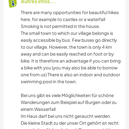
Autres infos...
There are many opportunities for beautiful hikes
here, for example to castles or a waterfall
Smoking is not permitted in the house.
The small town to which our village belongs is
easily accessible by bus. Few buses go directly
to our village. However, the town is only 4 km
away and can be easily reached on foot or by
bike. It is therefore an advantage if you can bring
a bike with you (you may also be able to borrow
one from us) There is also an indoor and outdoor
swimming pool in the town.
Bei uns gibt es viele Möglichkeiten für schöne
Wanderungen zum Beispiel auf Burgen oder zu
einem Wasserfall
Im Haus darf bei uns nicht geraucht werden.
Die kleine Stadt zu der unser Ort gehört ist recht