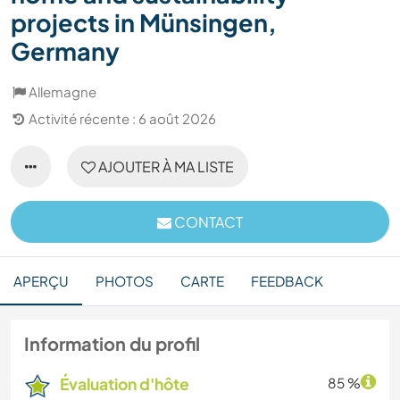
projects in Münsingen,
Germany
Allemagne
Activité récente : 6 août 2026
AJOUTER À MA LISTE
CONTACT
APERÇU
PHOTOS
CARTE
FEEDBACK
Information du profil
Évaluation d'hôte
85 %