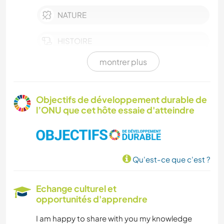
NATURE
HISTOIRE
montrer plus
LIVRES
FERME
Objectifs de développement durable de
l’ONU que cet hôte essaie d'atteindre
POLITIQUE/JUSTICE SOCIALE
VÉGÉTARIEN OU VÉGAN
Qu'est-ce que c'est ?
DEV. DURABLE
Echange culturel et
ANIMAUX DE COMPAGNIE
opportunités d'apprendre
I am happy to share with you my knowledge
SOIN DES PLANTES