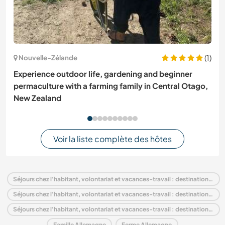
(1)
Nouvelle-Zélande
Experience outdoor life, gardening and beginner
permaculture with a farming family in Central Otago,
New Zealand
Voir la liste complète des hôtes
Séjours chez l'habitant, volontariat et vacances-travail : destination Allemagne
Séjours chez l'habitant, volontariat et vacances-travail : destination Europe
Séjours chez l'habitant, volontariat et vacances-travail : destination Baden-Württemberg
Famille Allemagne
Ferme Allemagne