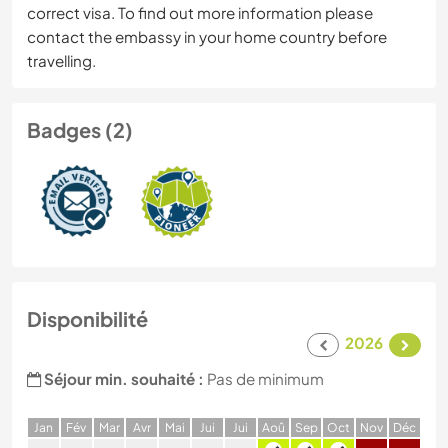
correct visa. To find out more information please
contact the embassy in your home country before
travelling.
Badges (2)
Disponibilité
2026
Séjour min. souhaité :
Pas de minimum
J
an
F
év
M
ar
A
vr
M
ai
J
ui
J
ui
A
oû
S
ep
O
ct
N
ov
D
éc