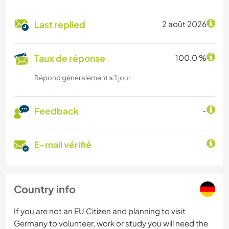
Last replied
2 août 2026
Taux de réponse
100.0 %
Répond généralement ≤ 1 jour
Feedback
-
E-mail vérifié
Country info
If you are not an EU Citizen and planning to visit
Germany to volunteer, work or study you will need the