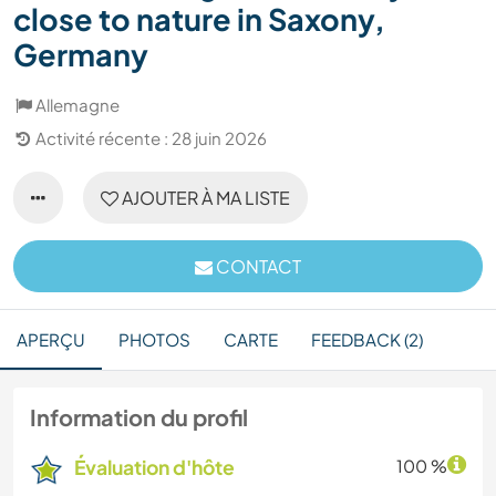
close to nature in Saxony,
Germany
Allemagne
Activité récente : 28 juin 2026
AJOUTER À MA LISTE
CONTACT
APERÇU
PHOTOS
CARTE
FEEDBACK (2)
Information du profil
Évaluation d'hôte
100 %