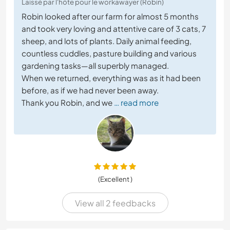
Laissé par l'hôte pour le workawayer (Robin)
Robin looked after our farm for almost 5 months
and took very loving and attentive care of 3 cats, 7
sheep, and lots of plants. Daily animal feeding,
countless cuddles, pasture building and various
gardening tasks—all superbly managed.
When we returned, everything was as it had been
before, as if we had never been away.
Thank you Robin, and we
… read more
(Excellent )
View all 2 feedbacks