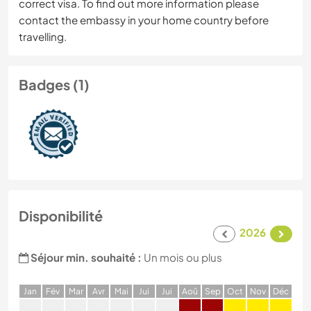
correct visa. To find out more information please
contact the embassy in your home country before
travelling.
Badges (1)
Disponibilité
2026
Séjour min. souhaité :
Un mois ou plus
J
an
F
év
M
ar
A
vr
M
ai
J
ui
J
ui
A
oû
S
ep
O
ct
N
ov
D
éc