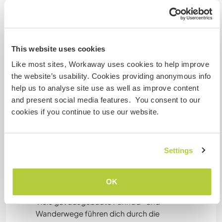
the evening.
Many well-developed bicycle and hiking trails
take you through the agricultural landscape and
along nearby rivers with some castles and
This website uses cookies
monasteries. A larger forest area is in sight. We
Like most sites, Workaway uses cookies to help improve
can help you find the most beautiful routes.
the website’s usability. Cookies providing anonymous info
The surrounding cities of Meissen, Dresden,
help us to analyse site use as well as improve content
Chemnitz or Leipzig with their rich cultural
and present social media features. You consent to our
offerings can be reached in 30-60 minutes by
cookies if you continue to use our website.
bus, train or car.
—
Das grüne Hofgelände ist vielseitig strukturiert,
Settings
weitläufig und bietet genügend Möglichkeiten,
um den Tag draußen an deinen Lieblingsplätzen
zu genießen und abends am Lagerfeuer zu
OK
grillen.
Viele gut ausgebaute Fahrrad- und
Wanderwege führen dich durch die