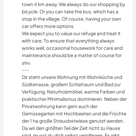
town 4 km away. We always do our shopping by
bicycle. Or you can take the bus, which has a
stop in the village. Of course, having your own
car offers more options.
We expect you to value our refuge and treat it
with care. To ensure that everything always
works well, occasional housework for care and
maintenance should be a matter of course for
you.
---
Dir steht unsere Wohnung mit Wohnküche und
Südterrasse, großem Schlafraum und Bad zur
Verfügung. Naturholzmöbel, warme Farben und
praktischer Minimalismus dominieren. Neben der
Privatwohnung kann gern auch der
Gemüsegarten mit Hochbeeten und die Früchte
der 1 ha große Streuobstwiese genutzt werden.
Da wir den größten Teil der Zeit nicht zu Hause
sind, musst du dich selbst verpflegen. Es gibt