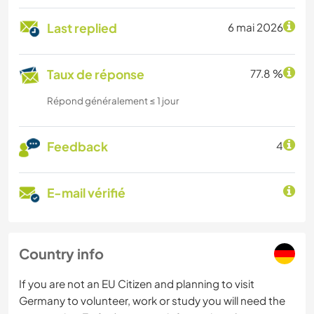
Last replied
6 mai 2026
Taux de réponse
77.8 %
Répond généralement ≤ 1 jour
Feedback
4
E-mail vérifié
Country info
If you are not an EU Citizen and planning to visit
Germany to volunteer, work or study you will need the