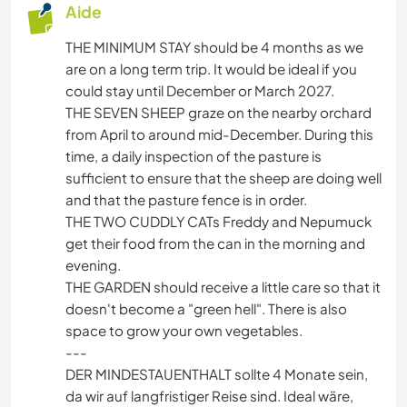
Aide
THE MINIMUM STAY should be 4 months as we
are on a long term trip. It would be ideal if you
could stay until December or March 2027.
THE SEVEN SHEEP graze on the nearby orchard
from April to around mid-December. During this
time, a daily inspection of the pasture is
sufficient to ensure that the sheep are doing well
and that the pasture fence is in order.
THE TWO CUDDLY CATs Freddy and Nepumuck
get their food from the can in the morning and
evening.
THE GARDEN should receive a little care so that it
doesn't become a "green hell". There is also
space to grow your own vegetables.
---
DER MINDESTAUENTHALT sollte 4 Monate sein,
da wir auf langfristiger Reise sind. Ideal wäre,