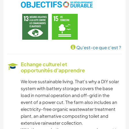
NATURE
CAMPING
VOILE / BATEAU
Qu'est-ce que c'est ?
RANDONNÉE
Echange culturel et
opportunités d'apprendre
CYCLISME
We love sustainable living. That's why a DIY solar
system with battery storage covers the base
load in normal operation and off-grid in the
event of a power cut. The farm also includes an
electricity-free organic wastewater treatment
plant, an alternative composting toilet and
extensive rainwater collection.