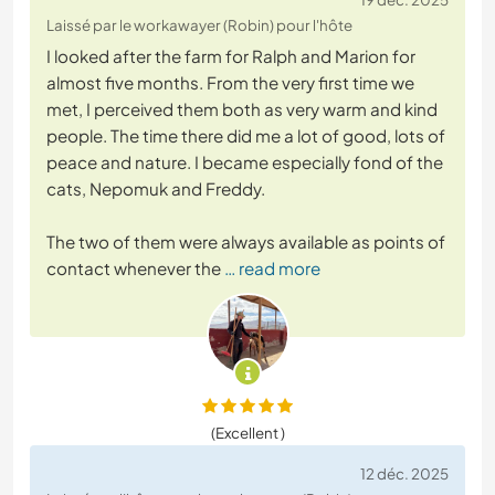
Laissé par le workawayer (Robin) pour l'hôte
I looked after the farm for Ralph and Marion for
almost five months. From the very first time we
met, I perceived them both as very warm and kind
people. The time there did me a lot of good, lots of
peace and nature. I became especially fond of the
cats, Nepomuk and Freddy.
The two of them were always available as points of
contact whenever the
… read more
(Excellent )
12 déc. 2025