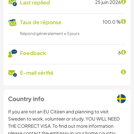
Last replied
25 juin 2026
Taux de réponse
100.0 %
Répond généralement ≤ 5 jours
Feedback
6
E-mail vérifié
Country info
If you are not an EU Citizen and planning to visit
Sweden to work, volunteer or study, YOU WILL NEED
THE CORRECT VISA. To find out more information
please contact the embassy in your home country