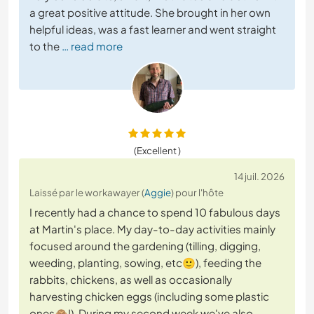
a great positive attitude. She brought in her own
helpful ideas, was a fast learner and went straight
to the
… read more
(Excellent )
14 juil. 2026
Laissé par le workawayer (
Aggie
) pour l'hôte
I recently had a chance to spend 10 fabulous days
at Martin's place. My day-to-day activities mainly
focused around the gardening (tilling, digging,
weeding, planting, sowing, etc🙂), feeding the
rabbits, chickens, as well as occasionally
harvesting chicken eggs (including some plastic
ones🙈!). During my second week we've also