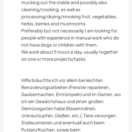
mucking out the stable and possibly also
cleaning/cooking, as well as
NATURE
processing/drying/smoking fruit, vegetables,
herbs, berries and mushrooms.
CAMPING
Preferably but not necessarily I am looking for
people with experience in manual work who do
ACTIVITÉS EN PLEIN AIR
not have dogs or children with them.
We work about 5 hours a day, usually together
on one or more projects/tasks.
Hilfe bräuchte ich vor allem bei leichten
Renovierungsarbeiten (Fenster reparieren,
Saubermachen, Entrümpeln) und im Garten, wo
ich ein Gewächshaus und einen großen
Gemüsegarten habe (Rasenmähen,
Unkrautzupfen, Gießen, etc.), Tiere versorgen,
Stallausmisten und eventuell auch beim
Putzen/Kochen, sowie beim