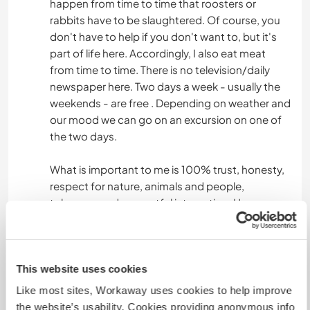
happen from time to time that roosters or
rabbits have to be slaughtered. Of course, you
don't have to help if you don't want to, but it's
part of life here. Accordingly, I also eat meat
from time to time. There is no television/daily
newspaper here. Two days a week - usually the
weekends - are free . Depending on weather and
our mood we can go on an excursion on one of
the two days.
What is important to me is 100% trust, honesty,
respect for nature, animals and people,
tolerance and respectful interaction. House
rules: Take off your shoes, never clean the iron
pan with washing detergent(!) ;-), no loud music,
no dogs and no noisy kids. Smoking only
outside.
This website uses cookies
Like most sites, Workaway uses cookies to help improve
Only mentally and physically fully healthy
the website’s usability. Cookies providing anonymous info