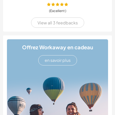
(Excellent )
View all 3 feedbacks
Offrez Workaway en cadeau
en savoir plus