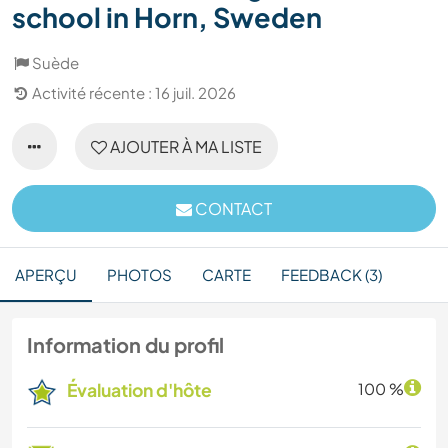
school in Horn, Sweden
Suède
Activité récente : 16 juil. 2026
AJOUTER À MA LISTE
CONTACT
APERÇU
PHOTOS
CARTE
FEEDBACK (3)
Information du profil
Évaluation d'hôte
100 %