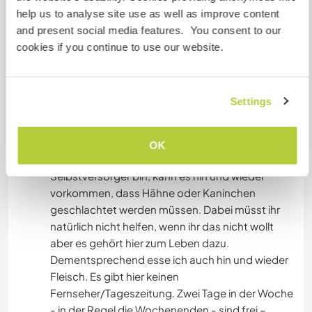
persons possible! Only people with practical
help us to analyse site use as well as improve content
skills at the moment!
and present social media features. You consent to our
cookies if you continue to use our website.
Mein Grundstück ist von allen Seiten von Wald
umgeben und ziemlich ruhig gelegen. Ein sehr
schöner Badesee befindet sich nur 300 m
Settings
entfernt. Auf diesem kann man auch
Kanufahren, Standup-Paddeln oder Angeln.
Wandern und Pilze-/Beerensammeln ist ab der
OK
Grundstücksgrenze möglich. Da ich zum Teil
Selbstversorger bin, kann es hin und wieder
vorkommen, dass Hähne oder Kaninchen
geschlachtet werden müssen. Dabei müsst ihr
natürlich nicht helfen, wenn ihr das nicht wollt
aber es gehört hier zum Leben dazu.
Dementsprechend esse ich auch hin und wieder
Fleisch. Es gibt hier keinen
Fernseher/Tageszeitung. Zwei Tage in der Woche
- in der Regel die Wochenenden - sind frei –