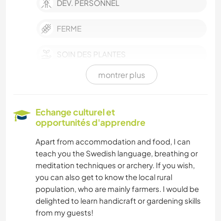
DEV. PERSONNEL
FERME
SOIN DES PLANTES
montrer plus
HISTOIRE
BRICOLAGE / ARTISANAT
Echange culturel et
opportunités d'apprendre
LIVRES
Apart from accommodation and food, I can
teach you the Swedish language, breathing or
ART ET DESIGN
meditation techniques or archery. If you wish,
you can also get to know the local rural
LANGUES
population, who are mainly farmers. I would be
delighted to learn handicraft or gardening skills
JARDINAGE
from my guests!