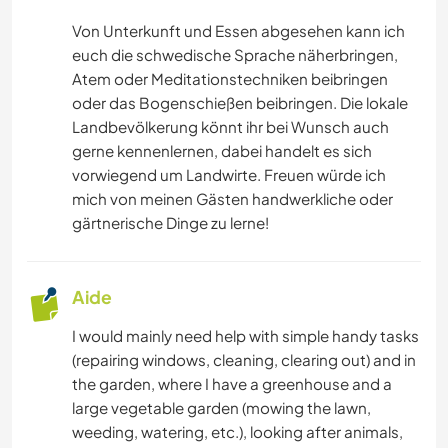
CUISINE ET ALIMENTATION
Von Unterkunft und Essen abgesehen kann ich
euch die schwedische Sprache näherbringen,
ÉCRITURE
Atem oder Meditationstechniken beibringen
oder das Bogenschießen beibringen. Die lokale
Landbevölkerung könnt ihr bei Wunsch auch
DESSIN ET PEINTURE
gerne kennenlernen, dabei handelt es sich
vorwiegend um Landwirte. Freuen würde ich
MENUISERIE
mich von meinen Gästen handwerkliche oder
gärtnerische Dinge zu lerne!
ANIMAUX
SPORTS NAUTIQUES
Aide
I would mainly need help with simple handy tasks
RANDONNÉE
(repairing windows, cleaning, clearing out) and in
the garden, where I have a greenhouse and a
MONTAGNE
large vegetable garden (mowing the lawn,
weeding, watering, etc.), looking after animals,
YOGA / BIEN-ÊTRE