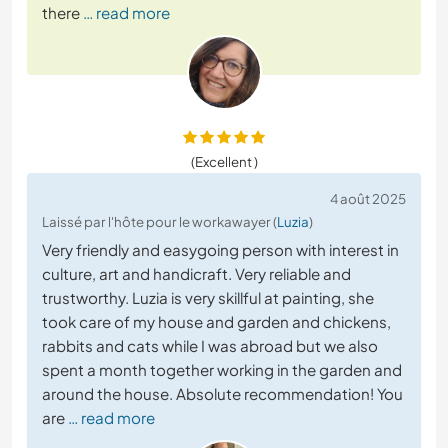
there
… read more
(Excellent )
4 août 2025
Laissé par l'hôte pour le workawayer (
Luzia
)
Very friendly and easygoing person with interest in
culture, art and handicraft. Very reliable and
trustworthy. Luzia is very skillful at painting, she
took care of my house and garden and chickens,
rabbits and cats while I was abroad but we also
spent a month together working in the garden and
around the house. Absolute recommendation! You
are
… read more