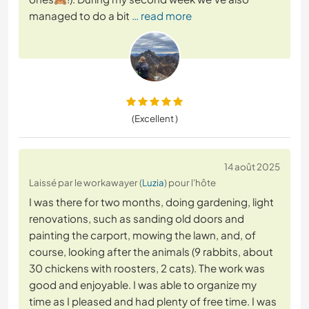
managed to do a bit
… read more
(Excellent )
14 août 2025
Laissé par le workawayer (
Luzia
) pour l'hôte
I was there for two months, doing gardening, light
renovations, such as sanding old doors and
painting the carport, mowing the lawn, and, of
course, looking after the animals (9 rabbits, about
30 chickens with roosters, 2 cats). The work was
good and enjoyable. I was able to organize my
time as I pleased and had plenty of free time. I was