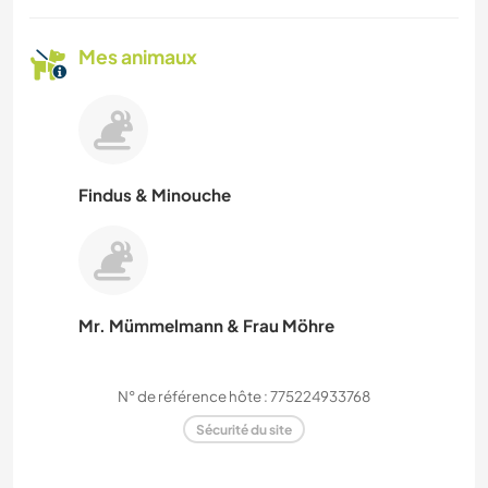
Mes animaux
Findus & Minouche
Mr. Mümmelmann & Frau Möhre
N° de référence hôte : 775224933768
Sécurité du site