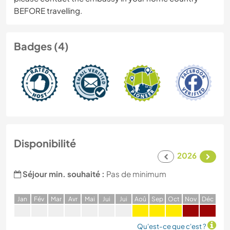
BEFORE travelling.
Badges (4)
Disponibilité
2026
Séjour min. souhaité :
Pas de minimum
J
an
F
év
M
ar
A
vr
M
ai
J
ui
J
ui
A
oû
S
ep
O
ct
N
ov
D
éc
Qu'est-ce que c'est ?