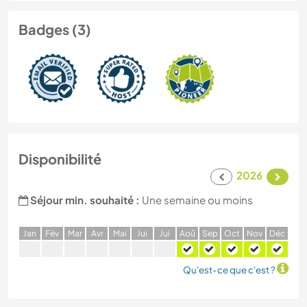
Badges (3)
Disponibilité
2026
Séjour min. souhaité :
Une semaine ou moins
J
an
F
év
M
ar
A
vr
M
ai
J
ui
J
ui
A
oû
S
ep
O
ct
N
ov
D
éc
Qu'est-ce que c'est ?