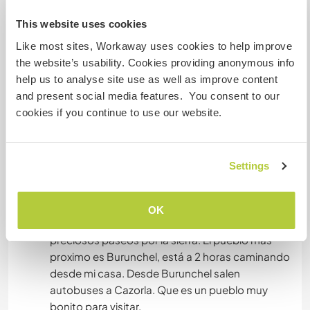
todos juntos. Me adapto a cualquier dieta que
This website uses cookies
los voluntarios tengan.
Like most sites, Workaway uses cookies to help improve
the website’s usability. Cookies providing anonymous info
Autres infos...
help us to analyse site use as well as improve content
and present social media features. You consent to our
I live in the Sierra de Cazorla. You can take
cookies if you continue to use our website.
beautiful walks in the mountains. The nearest
town is Burunchel, it is 2 hours walking from my
house. Buses to Cazorla leave from Burunchel.
Settings
That is a very pretty town to visit.
OK
Vivo en plena Sierra de Cazorla. Se pueden dar
preciosos paseos por la sierra. El pueblo más
proximo es Burunchel, está a 2 horas caminando
desde mi casa. Desde Burunchel salen
autobuses a Cazorla. Que es un pueblo muy
bonito para visitar.