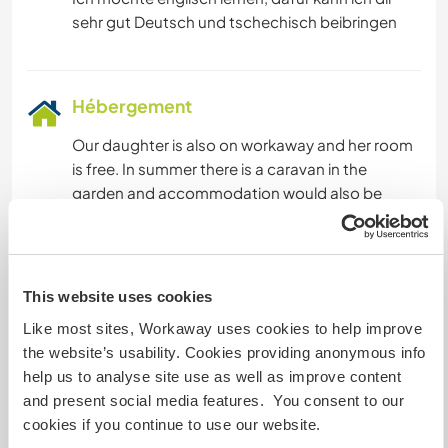
Hébergement
Our daughter is also on workaway and her room
is free. In summer there is a caravan in the
garden and accommodation would also be
possible there.
It is cooked every day. I could teach you to cook
and bake too. Drinks are ready.
This website uses cookies
Unsere Tochter ist auch bei workaway unterwegs
Like most sites, Workaway uses cookies to help improve
und ihr Zimmer ist frei. Im Sommer steht ein
the website’s usability. Cookies providing anonymous info
Wohnwagen im Garten und dort wäre die
help us to analyse site use as well as improve content
Unterkunft auch möglich.
and present social media features. You consent to our
Es wird jeden Tag gekocht. Ich könnte dir auch
cookies if you continue to use our website.
kochen und backen beibringen. Getränke stehen