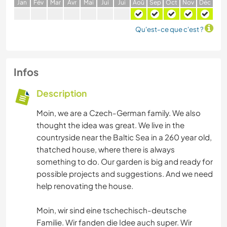
J
an
F
év
M
ar
A
vr
M
ai
J
ui
J
ui
A
oû
S
ep
O
ct
N
ov
D
éc
Qu'est-ce que c'est ?
Infos
Description
Moin, we are a Czech-German family. We also
thought the idea was great. We live in the
countryside near the Baltic Sea in a 260 year old,
thatched house, where there is always
something to do. Our garden is big and ready for
possible projects and suggestions. And we need
help renovating the house.
Moin, wir sind eine tschechisch-deutsche
Familie. Wir fanden die Idee auch super. Wir