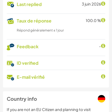
Last replied
3 juin 2026
Taux de réponse
100.0 %
Répond généralement ≤ 1 jour
Feedback
-
ID verified
E-mail vérifié
Country info
If you are not an EU Citizen and planning to visit