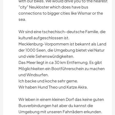
with our bikes. We would drive you to the nearest
"city" Neukloster which does have bus
connections to bigger cities like Wismar or the
sea.
Wir sind eine tschechisch-deutsche Familie, die
kulturell aufgeschlossen ist.
Mecklenburg-Vorpommern ist bekannt als Land
der 1000 Seen, die Umgebung bietet viel Natur
und viele Sehenswürdigkeiten.
Das Meer liegt in ca 30 km Entfernung. Es gibt
Möglichkeiten ein Bootführerschein zu machen
und Windsurfen.
Ich backe und koche sehr gerne.
Wir haben Hund Theo und Katze Akira.
Wir leben in einem kleinen Dorf das keine guten
Busverbindungen hat aber du kannst die
Umgebung mit unseren Fahrrädern erkunden.