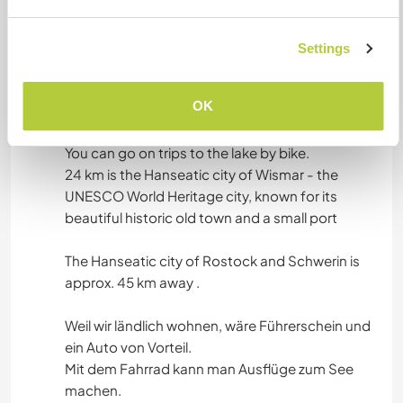
bereit.
Settings
Autres infos...
OK
Because we live in the countryside, a driver's
license and car would be an advantage.
You can go on trips to the lake by bike.
24 km is the Hanseatic city of Wismar - the
UNESCO World Heritage city, known for its
beautiful historic old town and a small port
The Hanseatic city of Rostock and Schwerin is
approx. 45 km away .
Weil wir ländlich wohnen, wäre Führerschein und
ein Auto von Vorteil.
Mit dem Fahrrad kann man Ausflüge zum See
machen.