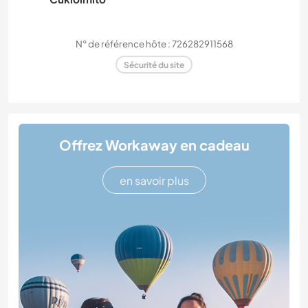
N° de référence hôte : 726282911568
Sécurité du site
Offrez Workaway en cadeau
en savoir plus