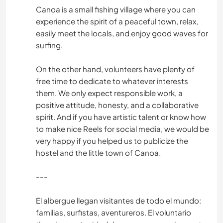
ACTIVITÉS EN PLEIN AIR
Canoa is a small fishing village where you can
experience the spirit of a peaceful town, relax,
RANDONNÉE
easily meet the locals, and enjoy good waves for
surfing.
NATURE
On the other hand, volunteers have plenty of
PLAGE
free time to dedicate to whatever interests
them. We only expect responsible work, a
CYCLISME
positive attitude, honesty, and a collaborative
spirit. And if you have artistic talent or know how
to make nice Reels for social media, we would be
SPORTS D'AVENTURE
very happy if you helped us to publicize the
hostel and the little town of Canoa.
---
El albergue llegan visitantes de todo el mundo:
familias, surfistas, aventureros. El voluntario