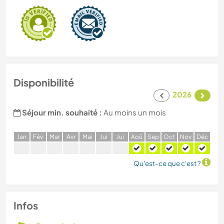
Disponibilité
2026
Séjour min. souhaité :
Au moins un mois
J
an
F
év
M
ar
A
vr
M
ai
J
ui
J
ui
A
oû
S
ep
O
ct
N
ov
D
éc
Qu'est-ce que c'est ?
Infos