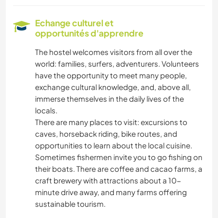
ÉVÉNEMENTS/VIE SOCIALE
Echange culturel et
opportunités d'apprendre
PHOTOGRAPHIE
The hostel welcomes visitors from all over the
world: families, surfers, adventurers. Volunteers
JARDINAGE
have the opportunity to meet many people,
exchange cultural knowledge, and, above all,
CUISINE ET ALIMENTATION
immerse themselves in the daily lives of the
locals.
MENUISERIE
There are many places to visit: excursions to
caves, horseback riding, bike routes, and
ART ET DESIGN
opportunities to learn about the local cuisine.
Sometimes fishermen invite you to go fishing on
ANIMAUX
their boats. There are coffee and cacao farms, a
craft brewery with attractions about a 10-
minute drive away, and many farms offering
SPORTS NAUTIQUES
sustainable tourism.