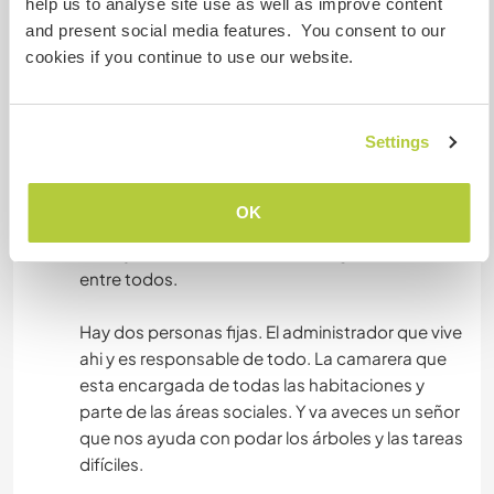
help us to analyse site use as well as improve content
encantada de conocerte y que formes parte.
and present social media features. You consent to our
cookies if you continue to use our website.
turnos
Horas y turnos: Por lo general he hace entre 3 o 4
horas diarias, distribuidas en dos horas por la
Settings
mañana entre las 9:00 am y una hora máximo
dos horas al final de la tarde. (Es decir en
temporada baja es 3 horas al día, por que no hay
OK
muchos huéspedes). Tienes dos días libres:
lunes y martes. Los turnos nos organizamos
entre todos.
Hay dos personas fijas. El administrador que vive
ahi y es responsable de todo. La camarera que
esta encargada de todas las habitaciones y
parte de las áreas sociales. Y va aveces un señor
que nos ayuda con podar los árboles y las tareas
difíciles.