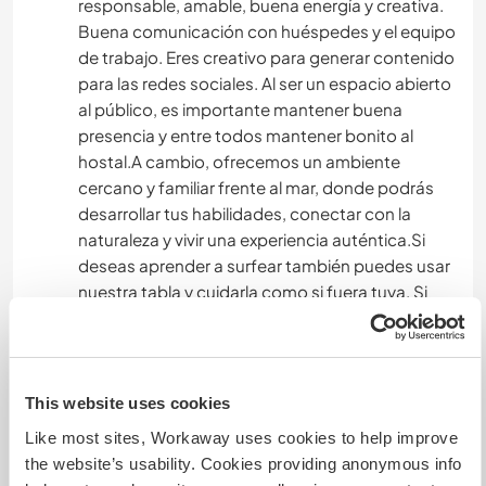
responsable, amable, buena energía y creativa.
Buena comunicación con huéspedes y el equipo
de trabajo. Eres creativo para generar contenido
para las redes sociales. Al ser un espacio abierto
al público, es importante mantener buena
presencia y entre todos mantener bonito al
hostal.A cambio, ofrecemos un ambiente
cercano y familiar frente al mar, donde podrás
desarrollar tus habilidades, conectar con la
naturaleza y vivir una experiencia auténtica.Si
deseas aprender a surfear también puedes usar
nuestra tabla y cuidarla como si fuera tuya. Si
tienes algún talento como yoga, masajes y
quisieras ofrecer tú trabajo a los huéspedes,
cuenta con nosotros que estamos encantados
de apoyar esas iniciativas. Si trabajas al mismo
This website uses cookies
tiempo como nómada digital, aquí es el lugar
Like most sites, Workaway uses cookies to help improve
perfecto para complementar trabajo propio,
the website’s usability. Cookies providing anonymous info
voluntariado y experiencia cultural. Estaré