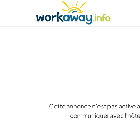
Skip to:
CONTENT
MAIN NAVIGATION
FOOTER
Trouver hôte
Covoyager
Fonctionneme
Cette annonce n'est pas active a
communiquer avec l’hôte 