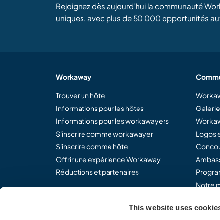
Rejoignez dès aujourd’hui la communauté Wor
uniques, avec plus de 50 000 opportunités au
Workaway
Commu
Trouver un hôte
Workaw
Informations pour les hôtes
Galeri
Informations pour les workawayers
Workaw
S'inscrire comme workawayer
Logos e
S'inscrire comme hôte
Concou
Offrir une expérience Workaway
Ambass
Réductions et partenaires
Program
Notre m
This website uses cookie