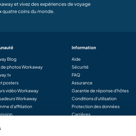
kaway et vivez des expériences de voyage
x quatre coins du monde.
nauté
Information
ay Blog
Aide
e de photos Workaway
Sécurité
ay.tv
FAQ
t posters
Assurance
rs vidéo Workaway
Garantie de réponse d'hôtes
adeurs Workaway
Conditions d'utilisation
me d'affiliation
Protection des données
ission
Carrières
s