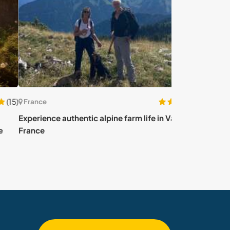
(1)
nce
France
ience authentic alpine farm life in Vailly,
Discover the lo
ce
sitting in Sai