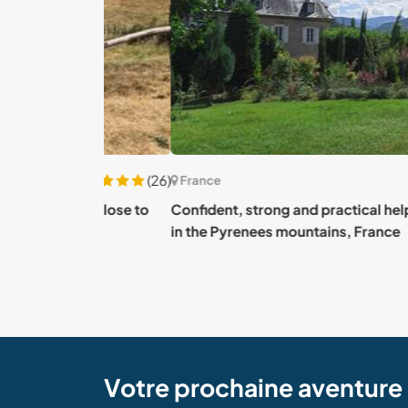
(26)
France
side close to
Confident, strong and practical helpers wel
ce
in the Pyrenees mountains, France
Votre prochaine aventur