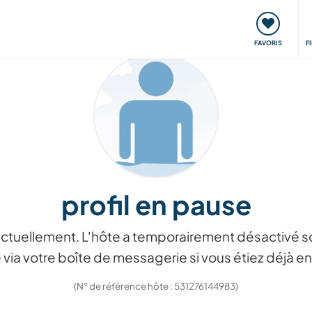
nt
Rencontres & Événements
Voyager, apprendre
FAVORIS
F
profil en pause
ctuellement. L'hôte a temporairement désactivé so
via votre boîte de messagerie si vous étiez déjà
(N° de référence hôte : 531276144983)