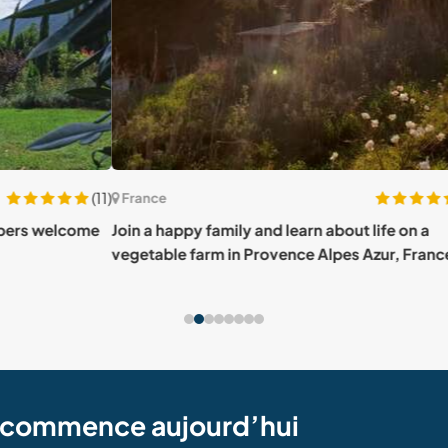
(11)
(15)
France
Fra
come
Join a happy family and learn about life on a
Exper
vegetable farm in Provence Alpes Azur, France
Fran
e commence aujourd’hui