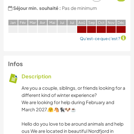
Séjour min. souhaité :
Pas de minimum
J
an
F
év
M
ar
A
vr
M
ai
J
ui
J
ui
A
oû
S
ep
O
ct
N
ov
D
éc
Qu'est-ce que c'est ?
Infos
Description
Are you a couple, siblings, or friends looking for a
different kind of winter experience?
We are looking for help during February and
March 2027.🤗🐴🐈‍⬛🐶☕️
Hello do you love to be around animals and help
ous We are located in beautiful Nordfjord in