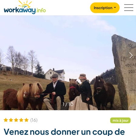
Skip to:
CONTENT
MAIN NAVIGATION
FOOTER
Inscription
1
/
10
(16)
mis à jour
Venez nous donner un coup de