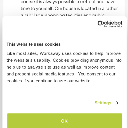
course it is always possible to retreat and have
time to yourself. Our house is located in a rather
rural village, shopping facilities and public
transport are within walking distance, and the
nearest town, Aarau, can be reached in 15
minutes by bus, train, or bicycle. We also have an
indoor swimming pool in the village, and in
This website uses cookies
summer you can enjoy the outdoor pool or the
Like most sites, Workaway uses cookies to help improve
river, which is a wonderful place to swim.
the website’s usability. Cookies providing anonymous info
help us to analyse site use as well as improve content
Wir haben ein schönes Gästezimmer mit einem
and present social media features. You consent to our
grossen Bett (1,60m) und teilen den Rest des
cookies if you continue to use our website.
Hauses mit dir. Dein Zimmer ist im Erdgeschoss
wo auch das Wohnzimmer, die Küche und eine
Toilette ist. Das Bad und unsere Schlafzimmer
Settings
sind im oberen Stock. Wir lieben es zu kochen
und gemeinsam zu essen :). Wir machen sehr
viele Dinge zusammen und geniessen das auch,
OK
es ist aber natürlich immer möglich sich auch