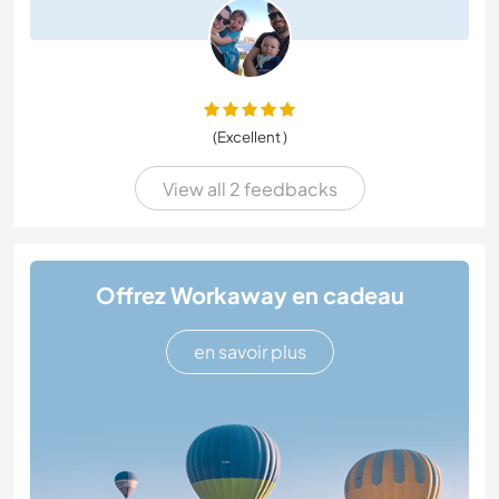
(Excellent )
View all 2 feedbacks
Offrez Workaway en cadeau
en savoir plus