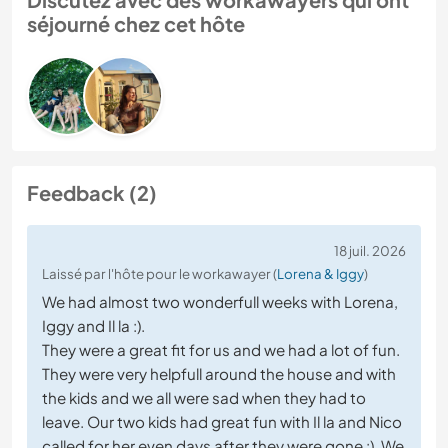
séjourné chez cet hôte
Feedback (2)
18 juil. 2026
Laissé par l'hôte pour le workawayer (
Lorena & Iggy
)
We had almost two wonderfull weeks with Lorena,
Iggy and Il la :).
They were a great fit for us and we had a lot of fun.
They were very helpfull around the house and with
the kids and we all were sad when they had to
leave. Our two kids had great fun with Il la and Nico
called for her even days after they were gone :). We