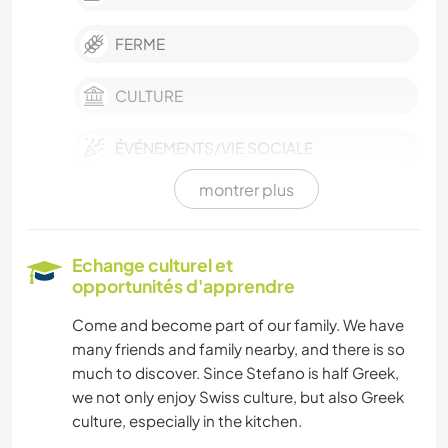
FERME
CULTURE
ÉVÉNEMENTS/VIE SOCIALE
montrer plus
SOIN DES PLANTES
JARDINAGE
Echange culturel et
opportunités d'apprendre
BRICOLAGE / ARTISANAT
Come and become part of our family. We have
many friends and family nearby, and there is so
CUISINE ET ALIMENTATION
much to discover. Since Stefano is half Greek,
we not only enjoy Swiss culture, but also Greek
ANIMAUX
culture, especially in the kitchen.