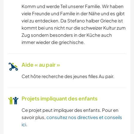
SPORTS NAUTIQUES
Komm und werde Teil unserer Familie. Wir haben
viele Freunde und Familie in der Nähe und es gibt
ACTIVITÉS EN PLEIN AIR
viel zu entdecken. Da Stefano halber Grieche ist
kommt bei uns nicht nur die schweizer Kultur zum
NATURE
Zug sondern besonders in der Küche auch
immer wieder die griechische.
RANDONNÉE
Aide « au pair »
CAMPING
Cet hôte recherche des jeunes filles Au pair.
CYCLISME
Projets impliquant des enfants
Ce projet peut impliquer des enfants. Pour en
savoir plus,
consultez nos directives et conseils
ici
.