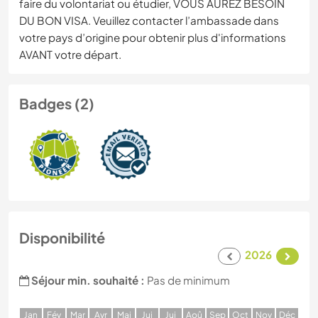
faire du volontariat ou étudier, VOUS AUREZ BESOIN
DU BON VISA. Veuillez contacter l’ambassade dans
votre pays d’origine pour obtenir plus d'informations
AVANT votre départ.
Badges (2)
Disponibilité
2026
Séjour min. souhaité :
Pas de minimum
J
an
F
év
M
ar
A
vr
M
ai
J
ui
J
ui
A
oû
S
ep
O
ct
N
ov
D
éc