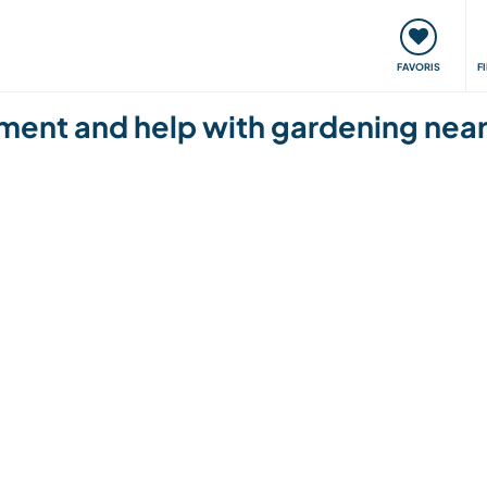
nt
Rencontres & Événements
Voyager, apprendre
FAVORIS
F
onment and help with gardening nea