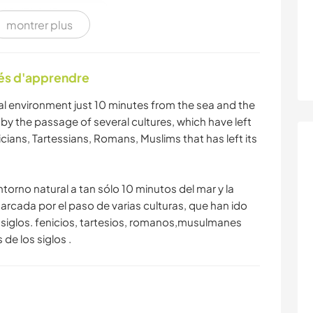
MONTAGNE
montrer plus
tés d'apprendre
ural environment just 10 minutes from the sea and the
 by the passage of several cultures, which have left
cians, Tartessians, Romans, Muslims that has left its
ntorno natural a tan sólo 10 minutos del mar y la
arcada por el paso de varias culturas, que han ido
s siglos. fenicios, tartesios, romanos,musulmanes
de los siglos .