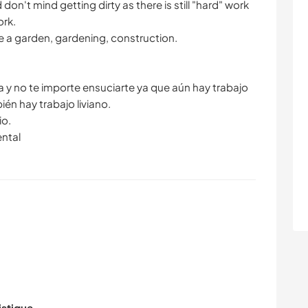
don't mind getting dirty as there is still "hard" work
ork.
e a garden, gardening, construction.
a y no te importe ensuciarte ya que aún hay trabajo
én hay trabajo liviano.
io.
ntal
istique