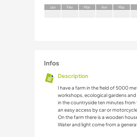
J
an
F
év
M
ar
A
vr
M
ai
Infos
Description
I have a farm in the field of 5000 met
workshops, ecological gardens and a
in the countryside ten minutes from t
an easy access by car or motorcycle
On the farm there is a wooden hous
Water and light come from a generato