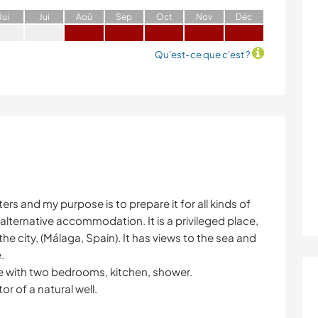
J
ui
J
ui
A
oû
S
ep
O
ct
N
ov
D
éc
Qu'est-ce que c'est ?
ers and my purpose is to prepare it for all kinds of
lternative accommodation. It is a privileged place,
he city, (Málaga, Spain). It has views to the sea and
.
e with two bedrooms, kitchen, shower.
r of a natural well.