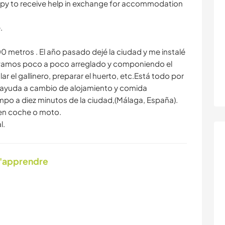
ppy to receive help in exchange for accommodation
.
 metros . El año pasado dejé la ciudad y me instalé
y vamos poco a poco arreglado y componiendo el
r el gallinero, preparar el huerto, etc.Está todo por
r ayuda a cambio de alojamiento y comida
ampo a diez minutos de la ciudad,(Málaga, España).
o en coche o moto.
l.
d'apprendre