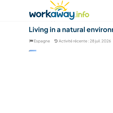
Skip to:
CONTENT
MAIN NAVIGATION
FOOTER
Trouver hôte
Covoyager
Fonctionneme
(5)
Living in a natural envir
Espagne
Activité récente : 28 juil. 2026