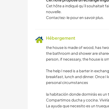
Cet hôte a indiqué qu’il souhaitait 
nouvelle.
Contactez-le pour en savoir plus.
Hébergement
the house is made of wood, has tw
the bathroom and shower are shared, 
person, if necessary, the house is s
The help I need is a barter in excha
breakfast, lunch and dinner. Once I k
personal circumstances
la habitación donde dormirás es un t
Compartimos ducha y cocina. Viviría
La ayuda que necesito es un trueque