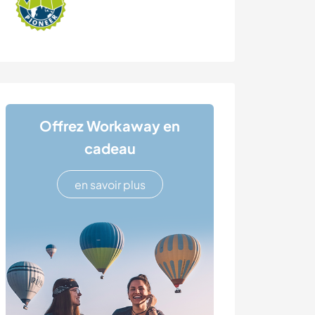
Offrez Workaway en
cadeau
en savoir plus