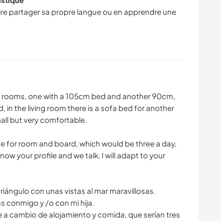
faire partager sa propre langue ou en apprendre une
o rooms, one with a 105cm bed and another 90cm,
in the living room there is a sofa bed for another
mall but very comfortable.
nge for room and board, which would be three a day,
now your profile and we talk, I will adapt to your
riángulo con unas vistas al mar maravillosas.
s conmigo y /o con mi hija.
 a cambio de alojamiento y comida, que serían tres