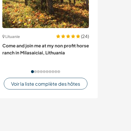
(24)
Lituanie
Afrique du Sud
Come and join me at my non profit horse
Share meaningf
ranch in Milasaiciai, Lithuania
help with vario
South Africa
Voir la liste complète des hôtes