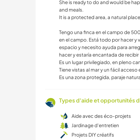
She is ready to do and would be ha
and meals.
It is a protected area, a natural place
Tengo una finca en el campo de 5000
en el campo. Está todo por hacer 
espacio y necesito ayuda para arregla
hacer y estaría encantada de recibi
Es un lugar privilegiado, en pleno c
Tiene vistas al mar y un fácil acces
Es una zona protegida, paraje natura
Types d'aide et opportunités 
Aide avec des éco-projets
Jardinage d'entretien
Projets DIY créatifs