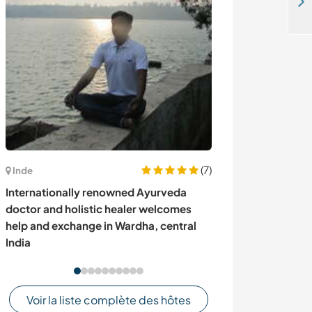
Live in the countryside and help us create an ecological house in Minas, Lavalleja, Uruguay
(7)
Inde
Ouganda
Internationally renowned Ayurveda
Get a completel
doctor and holistic healer welcomes
join us at our f
help and exchange in Wardha, central
Bujagali, Jinja
India
Voir la liste complète des hôtes