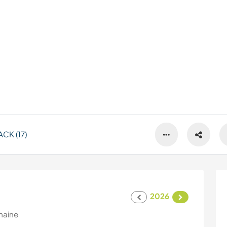
CK (17)
2026
maine