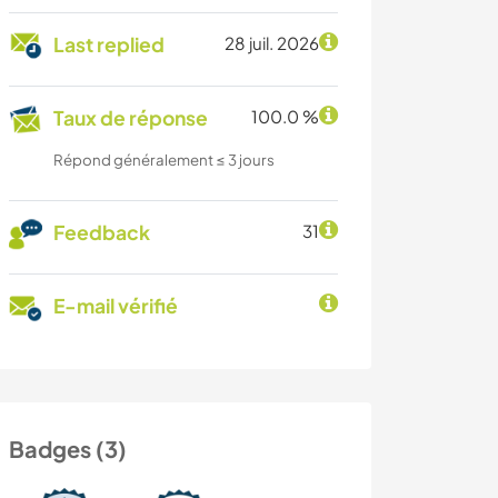
Last replied
28 juil. 2026
Taux de réponse
100.0 %
Répond généralement ≤ 3 jours
Feedback
31
E-mail vérifié
Badges (3)