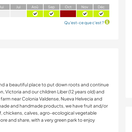
J
ui
J
ui
A
oû
S
ep
O
ct
N
ov
D
éc
Qu'est-ce que c'est ?
und a beautiful place to put down roots and continue
, Victoria and our children Liber (12 years old) and
all farm near Colonia Valdense, Nueva Helvecia and
de and handmade products, we have fruit and/or
of, chickens, calves, agro-ecological vegetable
ore and share, with a very green park to enjoy