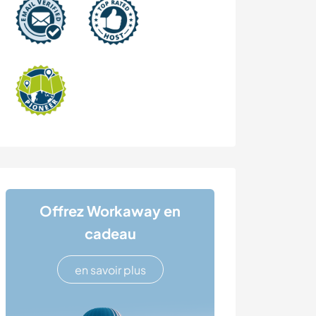
Offrez Workaway en
cadeau
en savoir plus