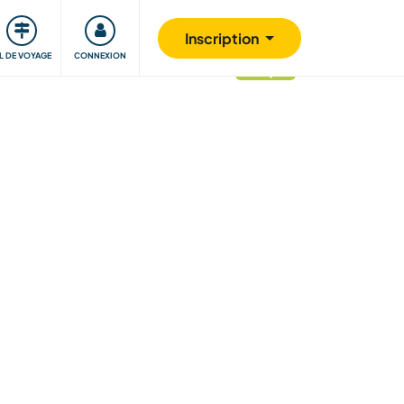
Communauté
S'impliquer
Sécurité
Inscription
IL DE VOYAGE
CONNEXION
mis à jour