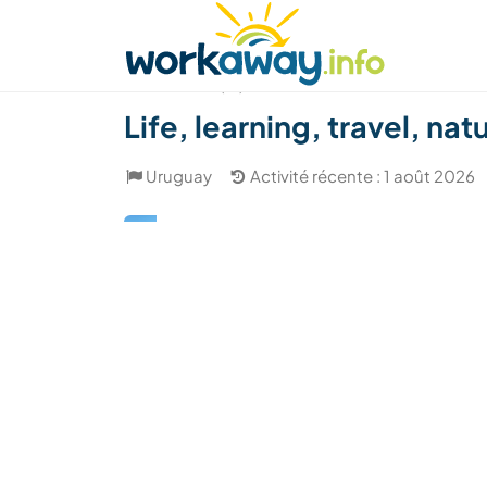
Skip to:
CONTENT
MAIN NAVIGATION
FOOTER
Trouver hôte
Covoyager
Fonctionneme
(17)
Life, learning, travel, na
Uruguay
Activité récente : 1 août 2026