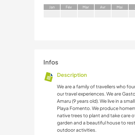
J
an
F
év
M
ar
A
vr
M
ai
Infos
Description
We are a family of travellers who fo
our travel experiences. We are Gaston
Amaru (9 years old). We live in a sm
Playa Fomento. We produce homema
native trees to plant and take care 
garden and a beautiful house to rest
outdoor activities.