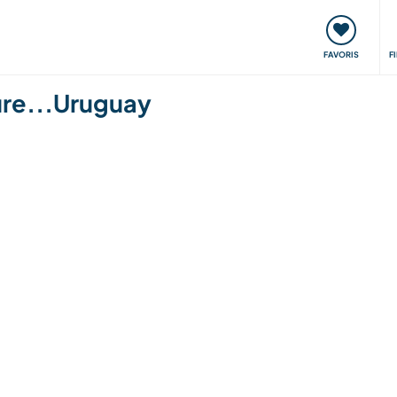
nt
Rencontres & Événements
Voyager, apprendre
FAVORIS
F
ture...Uruguay