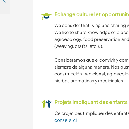
Help us to beautify our guest house in Ciudad del Plata, Uruguay
Echange culturel et opportuni
We consider that living and sharing 
We like to share knowledge of biocon
agroecology, food preservation and
(weaving, drafts, etc.). ).
Consideramos que el convivir y com
siempre de alguna manera, Nos gus
construcción tradicional, agroecolo
hierbas aromáticas y medicinales.
Projets impliquant des enfants
Ce projet peut impliquer des enfants
conseils ici
.