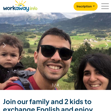
Skip to:
CONTENT
MAIN NAVIGATION
FOOTER
Inscription
1
/
4
Join our family and 2 kids to
exchange English and enjoy