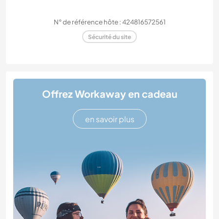
N° de référence hôte : 424816572561
Sécurité du site
Offrez Workaway en cadeau
en savoir plus