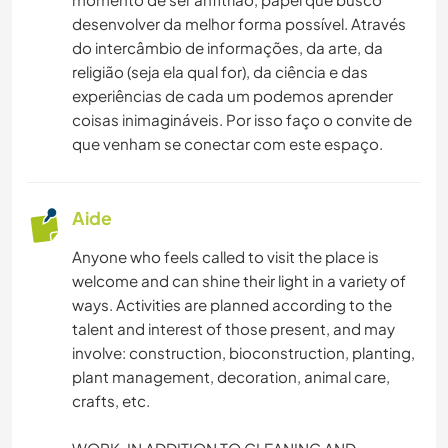
SOIN DES PLANTES
desenvolver da melhor forma possível. Através
do intercâmbio de informações, da arte, da
BRICOLAGE / ARTISANAT
religião (seja ela qual for), da ciência e das
experiências de cada um podemos aprender
coisas inimagináveis. Por isso faço o convite de
CUISINE ET ALIMENTATION
que venham se conectar com este espaço.
MUSIQUE
Aide
JARDINAGE
Anyone who feels called to visit the place is
DESSIN ET PEINTURE
welcome and can shine their light in a variety of
ways. Activities are planned according to the
talent and interest of those present, and may
MENUISERIE
involve: construction, bioconstruction, planting,
plant management, decoration, animal care,
crafts, etc.