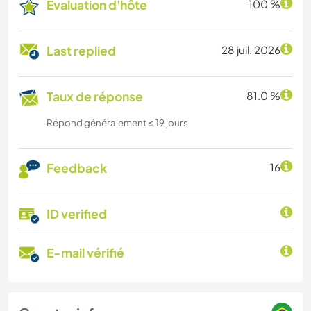
Évaluation d'hôte
100 %
Last replied
28 juil. 2026
Taux de réponse
81.0 %
Répond généralement ≤ 19 jours
Feedback
16
ID verified
E-mail vérifié