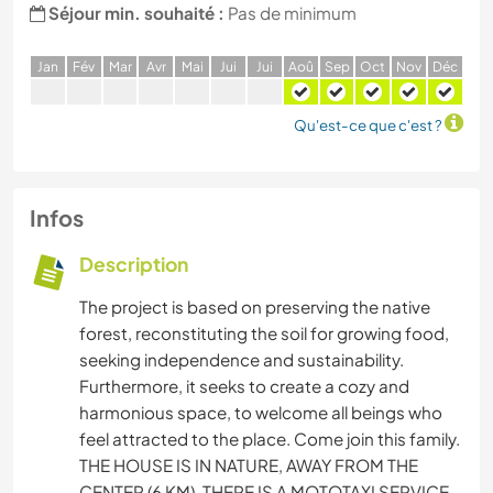
Séjour min. souhaité :
Pas de minimum
J
an
F
év
M
ar
A
vr
M
ai
J
ui
J
ui
A
oû
S
ep
O
ct
N
ov
D
éc
Qu'est-ce que c'est ?
Infos
Description
The project is based on preserving the native
forest, reconstituting the soil for growing food,
seeking independence and sustainability.
Furthermore, it seeks to create a cozy and
harmonious space, to welcome all beings who
feel attracted to the place. Come join this family.
THE HOUSE IS IN NATURE, AWAY FROM THE
CENTER (6 KM). THERE IS A MOTOTAXI SERVICE