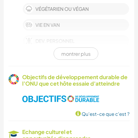
VÉGÉTARIEN OU VÉGAN
VIE EN VAN
DEV. PERSONNEL
montrer plus
DANSE
NATURE
Objectifs de développement durable de
l’ONU que cet hôte essaie d'atteindre
YOGA / BIEN-ÊTRE
VOILE / BATEAU
Qu'est-ce que c'est ?
SPORTS NAUTIQUES
Echange culturel et
CAMPING