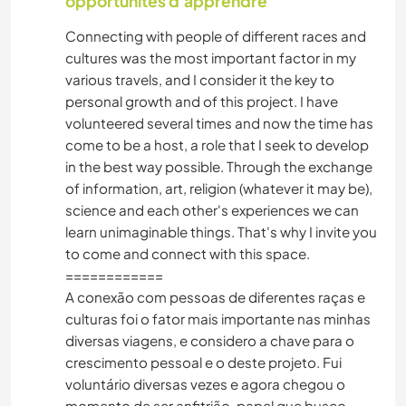
opportunités d'apprendre
Connecting with people of different races and
RANDONNÉE
cultures was the most important factor in my
various travels, and I consider it the key to
PLAGE
personal growth and of this project. I have
volunteered several times and now the time has
SPORTS D'AVENTURE
come to be a host, a role that I seek to develop
in the best way possible. Through the exchange
LIVRES
of information, art, religion (whatever it may be),
science and each other's experiences we can
learn unimaginable things. That's why I invite you
HISTOIRE
to come and connect with this space.
============
AUTO-STOP
A conexão com pessoas de diferentes raças e
culturas foi o fator mais importante nas minhas
LANGUES
diversas viagens, e considero a chave para o
crescimento pessoal e o deste projeto. Fui
ASTRONOMIE
voluntário diversas vezes e agora chegou o
momento de ser anfitrião, papel que busco