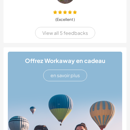
(Excellent )
View all 5 feedbacks
Offrez Workaway en cadeau
en savoir plus