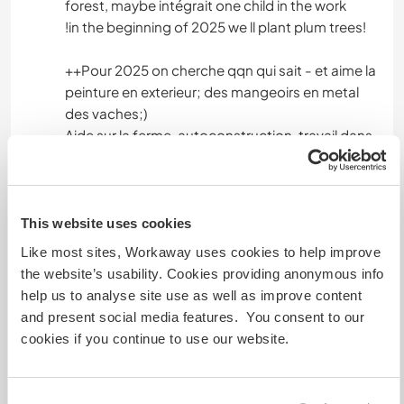
forest, maybe intégrait one child in the work
!in the beginning of 2025 we ll plant plum trees!
++Pour 2025 on cherche qqn qui sait - et aime la
peinture en exterieur; des mangeoirs en metal
des vaches;)
Aide sur la ferme, autoconstruction, travail dans
le jardin, et dans la foret,et qui voudrait integrer
de temps a autre les enfants dans leur travail
!Au printemps in plante un verger !
This website uses cookies
Like most sites, Workaway uses cookies to help improve
the website’s usability. Cookies providing anonymous info
Langues
help us to analyse site use as well as improve content
and present social media features. You consent to our
Langues parlées
cookies if you continue to use our website.
Allemand: Courant
Français: Courant
Cet hôte propose un échange linguistique