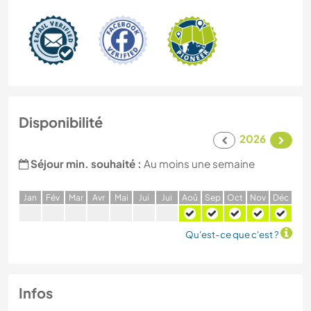
Disponibilité
2026
Séjour min. souhaité :
Au moins une semaine
J
an
F
év
M
ar
A
vr
M
ai
J
ui
J
ui
A
oû
S
ep
O
ct
N
ov
D
éc
Qu'est-ce que c'est ?
Infos