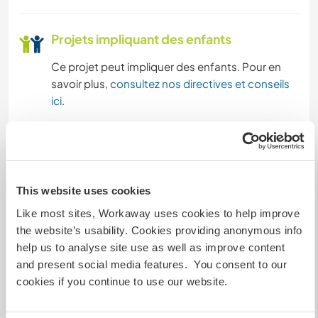
CYCLISME
Projets impliquant des enfants
DANSE
Ce projet peut impliquer des enfants. Pour en
savoir plus,
consultez nos directives et conseils
ACTIVITÉS EN PLEIN AIR
ici
.
CAMPING
Aide
We are looking for people to help us with
This website uses cookies
customer service, guiding on nature trails, caring
Like most sites, Workaway uses cookies to help improve
for farm animals, cleaning the establishment,
the website’s usability. Cookies providing anonymous info
caring for the garden. We will carry out the
help us to analyse site use as well as improve content
activities together as a team.
and present social media features. You consent to our
cookies if you continue to use our website.
Buscamos personas que nos ayuden en la
atención al cliente, guianza en los senderos
naturales, cuidado de animales de granja,