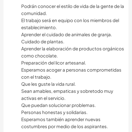
FERME
Podrán conocer el estilo de vida de la gente de la
comunidad.
YOGA / BIEN-ÊTRE
El trabajo será en equipo con los miembros del
establecimiento.
RANDONNÉE
Aprender el cuidado de animales de granja.
Cuidado de plantas.
NATURE
Aprender la elaboración de productos orgánicos
como chocolate.
Preparación del licor artesanal.
FITNESS
Esperamos acoger a personas comprometidas
con el trabajo.
MONTAGNE
Que les guste la vida rural.
Sean amables, empaticas y sobretodo muy
SPORTS D'ÉQUIPE
activas en el servicio.
Que puedan solucionar problemas.
SPORTS D'AVENTURE
Personas honestas y solidarias.
Esperamos también aprender nuevas
SPORTS NAUTIQUES
costumbres por medio de los aspirantes.