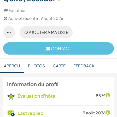
Équateur
Activité récente : 9 août 2026
AJOUTER À MA LISTE
CONTACT
APERÇU
PHOTOS
CARTE
FEEDBACK
Information du profil
Évaluation d'hôte
85 %
Last replied
9 août 2026