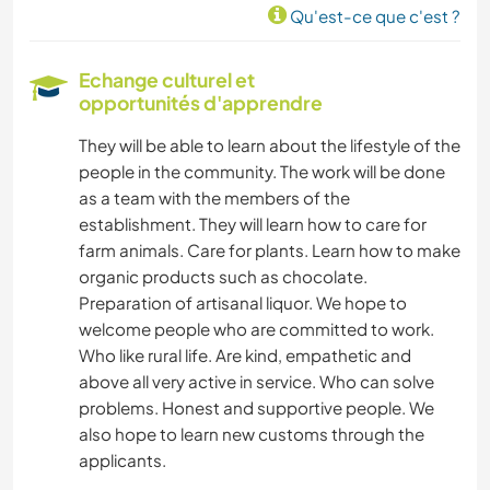
Qu'est-ce que c'est ?
TECHNOLOGIE
Echange culturel et
DEV. DURABLE
opportunités d'apprendre
They will be able to learn about the lifestyle of the
POLITIQUE/JUSTICE SOCIALE
people in the community. The work will be done
as a team with the members of the
FILMS ET TÉLÉ
establishment. They will learn how to care for
farm animals. Care for plants. Learn how to make
MODE ET BEAUTÉ
organic products such as chocolate.
Preparation of artisanal liquor. We hope to
ANIMAUX DE COMPAGNIE
welcome people who are committed to work.
Who like rural life. Are kind, empathetic and
above all very active in service. Who can solve
ÉVÉNEMENTS/VIE SOCIALE
problems. Honest and supportive people. We
also hope to learn new customs through the
CULTURE
applicants.