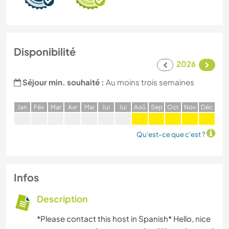
Disponibilité
2026
Séjour min. souhaité :
Au moins trois semaines
J
an
F
év
M
ar
A
vr
M
ai
J
ui
J
ui
A
oû
S
ep
O
ct
N
ov
D
éc
Qu'est-ce que c'est ?
Infos
Description
*Please contact this host in Spanish* Hello, nice