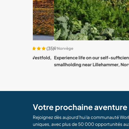
(35)
Norvège
ut in Vestfold,
Experience life on our self-sufficient organic
smallholding near Lillehammer, Norway
Votre prochaine aventur
Rejoignez dès aujourd’hui la communauté Wor
uniques, avec plus de 50 000 opportunités au