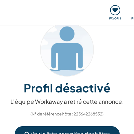
nt
Rencontres & Événements
Voyager, apprendre
FAVORIS
F
Profil désactivé
L'équipe Workaway a retiré cette annonce.
(N° de référence hôte : 225642268552)
Voir la liste complète des hôtes