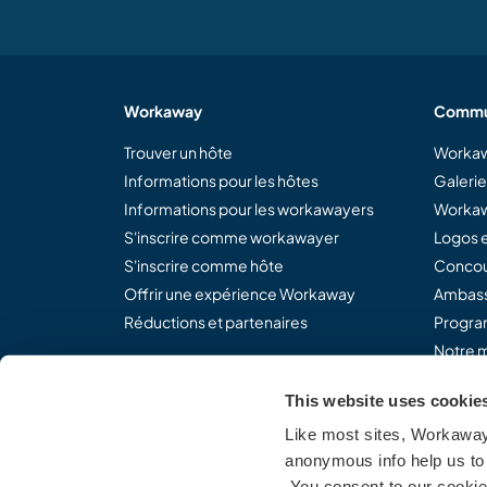
Workaway
Commu
Trouver un hôte
Workaw
Informations pour les hôtes
Galeri
Informations pour les workawayers
Workaw
S'inscrire comme workawayer
Logos e
S'inscrire comme hôte
Concou
Offrir une expérience Workaway
Ambass
Réductions et partenaires
Program
Notre m
This website uses cookie
Like most sites, Workaway 
Partagez le concept Work
anonymous info help us to 
You consent to our cookies