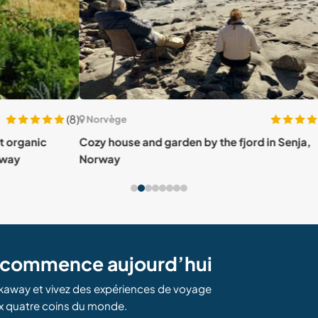
(8)
(5)
Nor
Norvège
Help 
Cozy house and garden by the fjord in Senja,
Homb
Norway
e commence aujourd’hui
kaway et vivez des expériences de voyage
x quatre coins du monde.