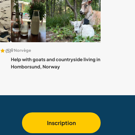
vège
Norvège
with goats and countryside living in
Share your garde
orsund, Norway
surroundings o
Inscription