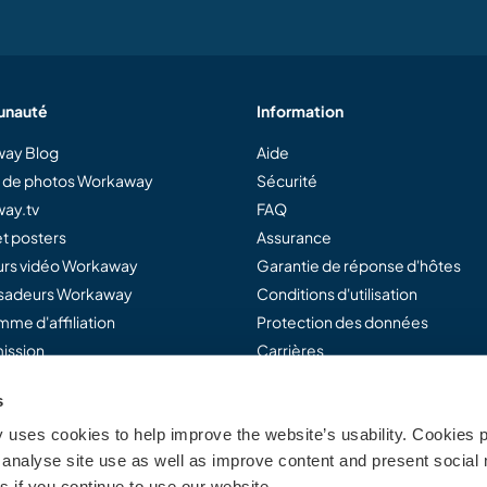
nauté
Information
ay Blog
Aide
e de photos Workaway
Sécurité
ay.tv
FAQ
t posters
Assurance
rs vidéo Workaway
Garantie de réponse d'hôtes
adeurs Workaway
Conditions d'utilisation
me d'affiliation
Protection des données
ission
Carrières
s
uses cookies to help improve the website’s usability. Cookies p
away...
analyse site use as well as improve content and present social 
 if you continue to use our website.