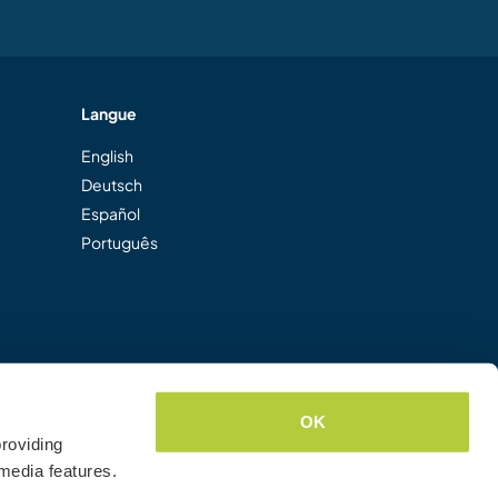
Langue
English
Deutsch
Español
Português
OK
roviding
media features.