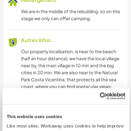
Hébergement
We are in the middle of the rebuilding, so on this
stage we only can offer camping.
Autres infos...
Our property localization, is near to the beach
(half an hour distance), we have the local village
near by, the main village in 10 min and the big
cities in 20 min. We are also near to the Natural
Park Costa Vicentina, that protects all the sea
coast, where you can find spetacular views;
beaches where is possible to have sea bathe,
surf, windsurf; walks; and you can assist to the
most famous sunset in Europe: Cabe S. Vicente
- Sagres. You can also enjoy the moutain,
This website uses cookies
waterfalls, the forest, etc. You can learn new
Like most sites, Workaway uses cookies to help improve
techniques.