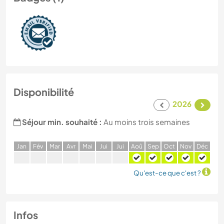
Disponibilité
2026
Séjour min. souhaité :
Au moins trois semaines
J
an
F
év
M
ar
A
vr
M
ai
J
ui
J
ui
A
oû
S
ep
O
ct
N
ov
D
éc
Qu'est-ce que c'est ?
Infos