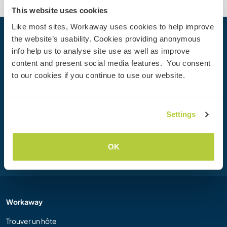
This website uses cookies
Like most sites, Workaway uses cookies to help improve
the website’s usability. Cookies providing anonymous
Votre prochaine aventure commence
info help us to analyse site use as well as improve
aujourd’hui
content and present social media features. You consent
Rejoignez dès aujourd’hui la communauté Workaway et
to our cookies if you continue to use our website.
vivez des expériences de voyage uniques, avec plus de 50
000 opportunités aux quatre coins du monde.
Settings
Inscription
OK
Workaway
Trouver un hôte