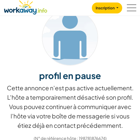
Skip to:
CONTENT
MAIN NAVIGATION
FOOTER
Inscription
profil en pause
Cette annonce n'est pas active actuellement.
L'hôte a temporairement désactivé son profil.
Vous pouvez continuer à communiquer avec
l’hôte via votre boîte de messagerie si vous
étiez déjà en contact précédemment.
(N° de référence hôte : 198781876674)