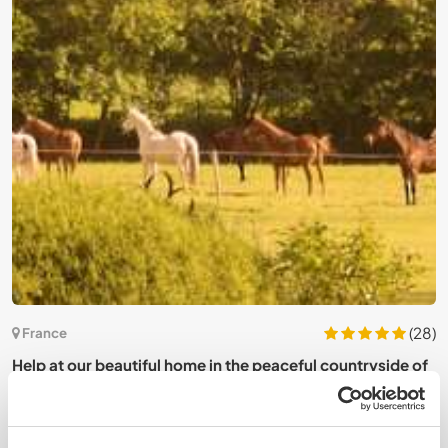
11)
(28)
France
t
Help at our beautiful home in the peaceful countryside of
G
Normandy, France
F