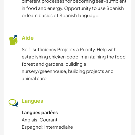
different processes for becoming self-sufficient
ARCHITECTURE
in food and energy. Opportunity to use Spanish
or learn basics of Spanish language.
ANIMAUX
YOGA / BIEN-ÊTRE
Aide
Self-sufficiency Projects a Priority. Help with
NATURE
establishing chicken coop, maintaining the food
forest and gardens, building a
ACTIVITÉS EN PLEIN AIR
nursery/greenhouse, building projects and
animal care.
MONTAGNE
Langues
Langues parlées
Anglais: Courant
Espagnol: Intermédiaire