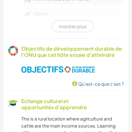
FERME
montrer plus
ÉCRITURE
SOIN DES PLANTES
Objectifs de développement durable de
l’ONU que cet hôte essaie d'atteindre
LANGUES
JARDINAGE
Qu'est-ce que c'est ?
CUISINE ET ALIMENTATION
Echange culturel et
MENUISERIE
opportunités d'apprendre
This is a rural location where agriculture and
ART ET DESIGN
cattle are the main income sources. Learning