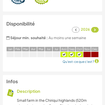
Disponibilité
2026
Séjour min. souhaité :
Au moins une semaine
J
an
F
év
M
ar
A
vr
M
ai
J
ui
J
ui
A
oû
S
ep
O
ct
N
ov
D
éc
Qu'est-ce que c'est ?
Infos
Description
Small farm in the Chiriqui highlands (520m