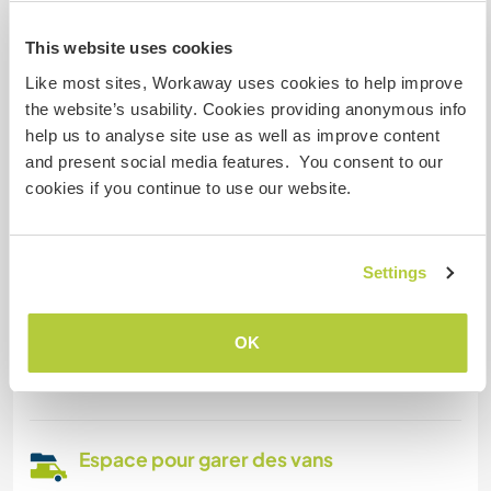
Accès Internet limité
This website uses cookies
Like most sites, Workaway uses cookies to help improve
Nous avons des animaux
the website’s usability. Cookies providing anonymous info
help us to analyse site use as well as improve content
Nous sommes fumeurs
and present social media features. You consent to our
cookies if you continue to use our website.
Familles bienvenues
Settings
Possibilité d’accueillir les
digital nomads
OK
My internet is good and reliable. WiFi will be
available free.
Espace pour garer des vans