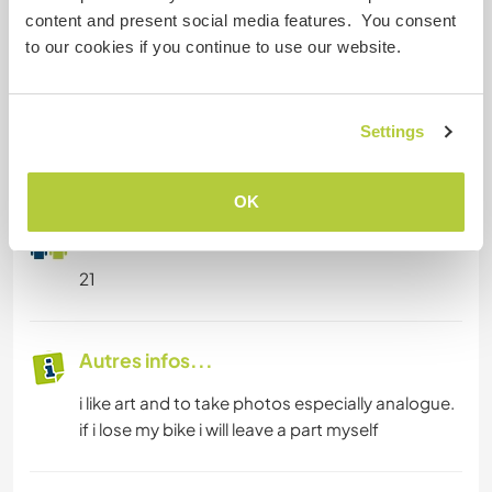
content and present social media features. You consent
right
to our cookies if you continue to use our website.
i'ts easy to clean for me, even it's the kitchen or a
stable i can do it.
i have experience as a barkeeper and café
in costa rica i stayed two month on a ranch and
Settings
we did a lot with fences, animals, planting...
OK
Âge
21
Autres infos...
i like art and to take photos especially analogue.
if i lose my bike i will leave a part myself