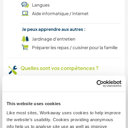
LIVRES
Langues
Aide informatique / Internet
ANIMAUX DE COMPAGNIE
Je peux apprendre aux autres :
MONTAGNE
Jardinage d'entretien
RANDONNÉE
Préparer les repas / cuisiner pour la famille
DESSIN ET PEINTURE
Quelles sont vos compétences ?
ART ET DESIGN
my native language is german and I learned
english in school, now i'm practise spanish while
ANIMAUX
travelling
i like planting, weeding and to be creative, to
This website uses cookies
make things better or more beautiful (especially
Like most sites, Workaway uses cookies to help improve
if it's my own project)
the website’s usability. Cookies providing anonymous
in my childhood I've spent every holiday on a
info help us to analyse site use as well as improve
horse ranch, so i feel i know how to treat them