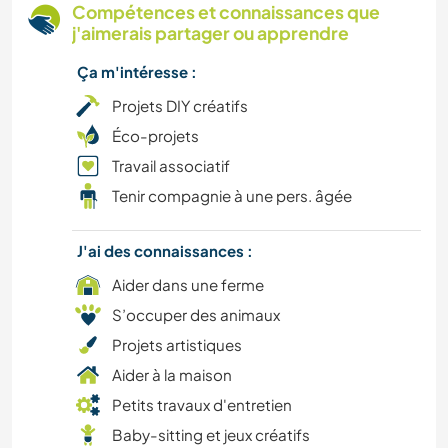
Compétences et connaissances que
j'aimerais partager ou apprendre
DANSE
Ça m'intéresse :
JARDINAGE
Projets DIY créatifs
Éco-projets
DEV. DURABLE
Travail associatif
Tenir compagnie à une pers. âgée
PHOTOGRAPHIE
SOIN DES PLANTES
J'ai des connaissances :
Aider dans une ferme
NATURE
S’occuper des animaux
Projets artistiques
FERME
Aider à la maison
Petits travaux d'entretien
CULTURE
Baby-sitting et jeux créatifs