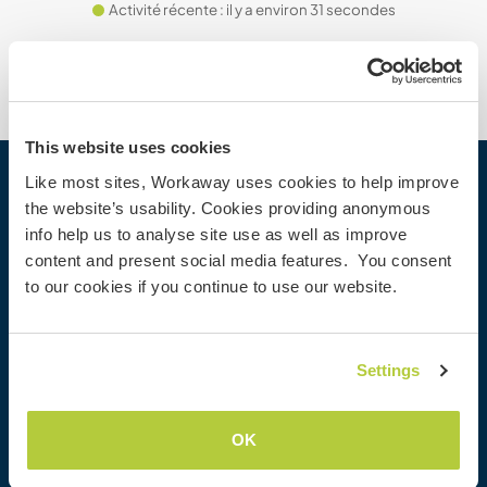
Activité récente : il y a environ 31 secondes
This website uses cookies
Like most sites, Workaway uses cookies to help improve
Workaway
the website’s usability. Cookies providing anonymous
info help us to analyse site use as well as improve
Trouver un hôte
content and present social media features. You consent
Informations pour les hôtes
to our cookies if you continue to use our website.
Informations pour les workawayers
S'inscrire comme workawayer
S'inscrire comme hôte
Settings
Offrir une expérience Workaway
Réductions et partenaires
OK
Communauté