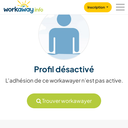
Skip to:
CONTENT
MAIN NAVIGATION
FOOTER
Inscription
Profil désactivé
L'adhésion de ce workawayer n’est pas active.
Trouver workawayer