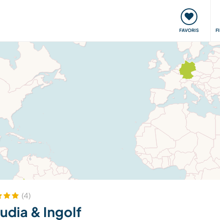
nt
Rencontres & Événements
Voyager, apprendre
FAVORIS
F
(4)
udia & Ingolf