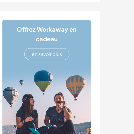
Offrez Workaway en
cadeau
en savoir plus