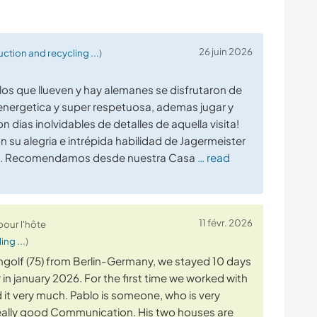
26 juin 2026
ction and recycling ...
)
los que llueven y hay alemanes se disfrutaron de
energetica y super respetuosa, ademas jugar y
n dias inolvidables de detalles de aquella visita!
n su alegria e intrépida habilidad de Jagermeister
no. Recomendamos desde nuestra Casa
… read
11 févr. 2026
pour l'hôte
ng ...
)
Ingolf (75) from Berlin-Germany, we stayed 10 days
 in january 2026. For the first time we worked with
it very much. Pablo is someone, who is very
eally good Communication. His two houses are