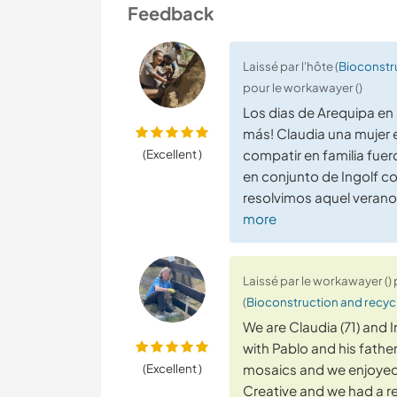
Feedback
Laissé par l'hôte (
Bioconstru
pour le workawayer ()
Los dias de Arequipa en 
más! Claudia una mujer 
(Excellent )
compatir en familia fuero
en conjunto de Ingolf co
resolvimos aquel vera
more
Laissé par le workawayer () 
(
Bioconstruction and recycli
We are Claudia (71) and 
with Pablo and his father
(Excellent )
mosaics and we enjoyed 
Creative and we had a r