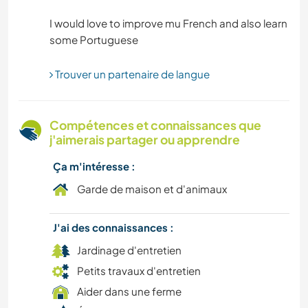
JARDINAGE
I would love to improve mu French and also learn
DESSIN ET PEINTURE
BRICOLAGE / ARTISANAT
Trouver un partenaire de langue
CUISINE ET ALIMENTATION
Compétences et connaissances que
j'aimerais partager ou apprendre
SPORTS D'AVENTURE
Ça m'intéresse :
CAMPING
Garde de maison et d'animaux
RANDONNÉE
J'ai des connaissances :
Jardinage d'entretien
MONTAGNE
Petits travaux d'entretien
NATURE
Aider dans une ferme