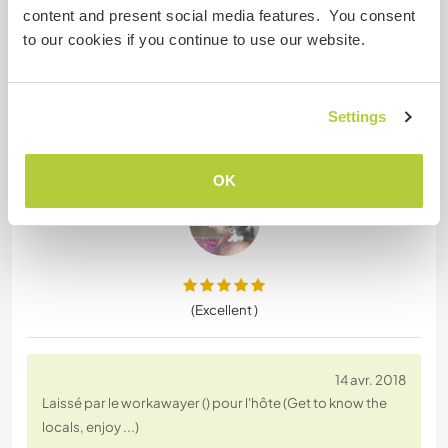
(Excellent )
content and present social media features. You consent
14 mars 2019
to our cookies if you continue to use our website.
Laissé par l'hôte pour le workawayer ()
It was a pleasure to accommodate Beth for a few
weeks. She was bubbly, keen to help out and had
Settings
plenty of ideas for the fincita. Hope see you again
sometime !!
OK
(Excellent )
14 avr. 2018
Laissé par le workawayer () pour l'hôte (Get to know the
locals, enjoy ...)