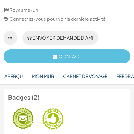
Royaume-Uni
Connectez-vous pour voir la dernière activité
ENVOYER DEMANDE D'AMI
CONTACT
APERÇU
MON MUR
CARNET DE VOYAGE
FEEDB
Badges (2)