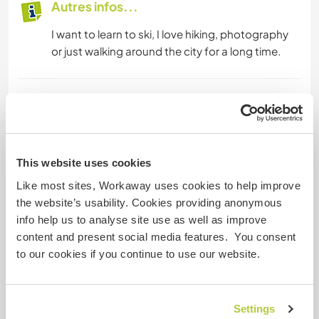
Autres infos...
I want to learn to ski, I love hiking, photography
or just walking around the city for a long time.
Informations complémentaires
Fumeur
This website uses cookies
Permis de conduire
Like most sites, Workaway uses cookies to help improve
the website’s usability. Cookies providing anonymous
Allergies
info help us to analyse site use as well as improve
content and present social media features. You consent
Régime alimentaire spécial
to our cookies if you continue to use our website.
Sécurité du site
Settings