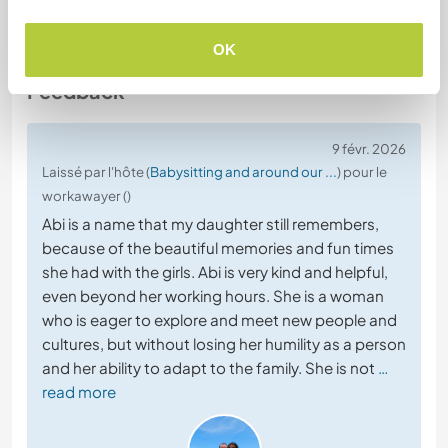
OK
Feedback
9 févr. 2026
Laissé par l'hôte (
Babysitting and around our ...
) pour le
workawayer ()
Abi is a name that my daughter still remembers,
because of the beautiful memories and fun times
she had with the girls. Abi is very kind and helpful,
even beyond her working hours. She is a woman
who is eager to explore and meet new people and
cultures, but without losing her humility as a person
and her ability to adapt to the family. She is not
…
read more