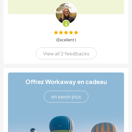
(Excellent )
View all 2 feedbacks
Offrez Workaway en cadeau
en savoir plus