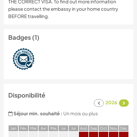
THE CORRECT VISA. To find out more information
please contact the embassy in your home country
BEFORE travelling.
Badges (1)
Disponibilité
2026
Séjour min. souhaité :
Un mois ou plus
J
an
F
év
M
ar
A
vr
M
ai
J
ui
J
ui
A
oû
S
ep
O
ct
N
ov
D
éc