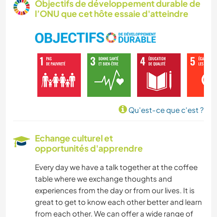
Objectifs de développement durable de
l’ONU que cet hôte essaie d'atteindre
YOGA / BIEN-ÊTRE
ANIMAUX
ACTIVITÉS EN PLEIN AIR
NATURE
Qu'est-ce que c'est ?
RANDONNÉE
Echange culturel et
opportunités d'apprendre
CAMPING
Every day we have a talk together at the coffee
table where we exchange thoughts and
experiences from the day or from our lives. It is
great to get to know each other better and learn
from each other. We can offer a wide range of