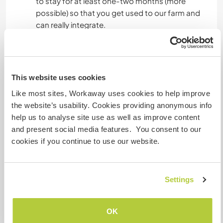
to stay for at least one-two months (more
possible) so that you get used to our farm and
can really integrate.
Informations
complémentaires
This website uses cookies
Accès Internet
Like most sites, Workaway uses cookies to help improve
the website’s usability. Cookies providing anonymous info
help us to analyse site use as well as improve content
Accès Internet limité
and present social media features. You consent to our
cookies if you continue to use our website.
Nous avons des animaux
Nous sommes fumeurs
Settings
Familles bienvenues
OK