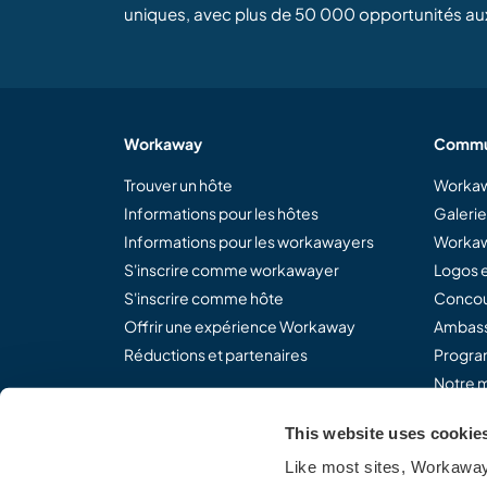
uniques, avec plus de 50 000 opportunités au
Workaway
Commu
Trouver un hôte
Workaw
Informations pour les hôtes
Galeri
Informations pour les workawayers
Workaw
S'inscrire comme workawayer
Logos e
S'inscrire comme hôte
Concou
Offrir une expérience Workaway
Ambass
Réductions et partenaires
Program
Notre m
This website uses cookie
Like most sites, Workaway 
Partagez le concept Work