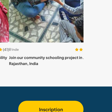
(15)
e
Inde
our community schooling project in Jaipur,
Help me with my
than, India
India
Inscription