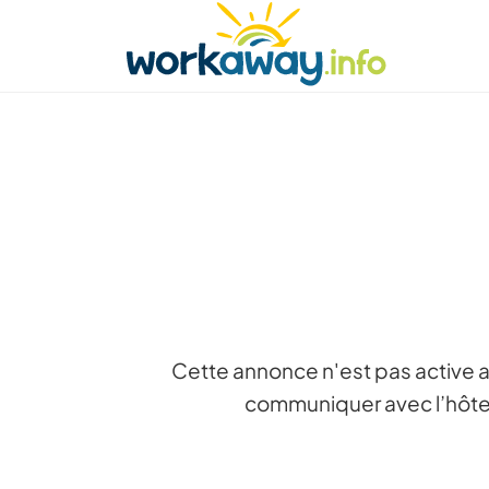
Skip to:
CONTENT
MAIN NAVIGATION
FOOTER
Trouver hôte
Covoyager
Fonctionneme
Cette annonce n'est pas active a
communiquer avec l’hôte 