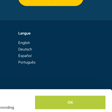
Langue
English
Deutsch
Español
Português
OK
roviding