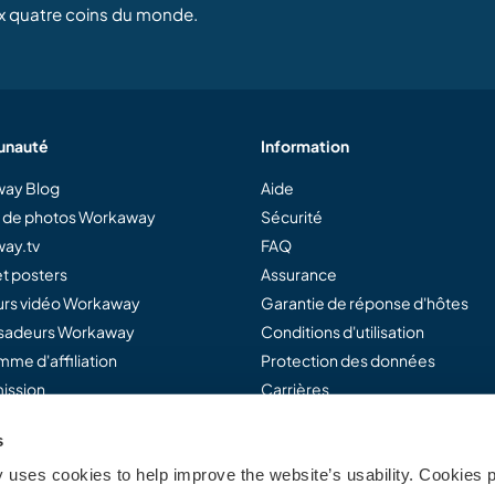
x quatre coins du monde.
nauté
Information
ay Blog
Aide
e de photos Workaway
Sécurité
ay.tv
FAQ
t posters
Assurance
rs vidéo Workaway
Garantie de réponse d'hôtes
adeurs Workaway
Conditions d'utilisation
me d'affiliation
Protection des données
ission
Carrières
s
uses cookies to help improve the website’s usability. Cookies p
away...