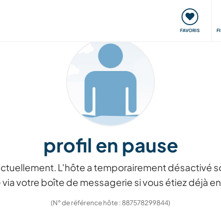
nt
Rencontres & Événements
Voyager, apprendre
FAVORIS
F
profil en pause
ctuellement. L'hôte a temporairement désactivé so
via votre boîte de messagerie si vous étiez déjà
(N° de référence hôte : 887578299844)