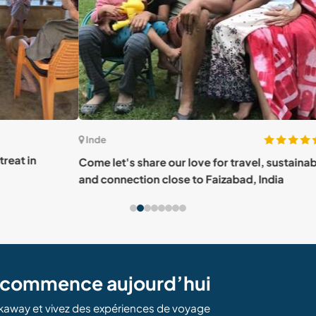
(41)
Inde
Ind
Come let's share our love for travel, sustainability
Join 
and connection close to Faizabad, India
Rajas
e commence aujourd’hui
kaway et vivez des expériences de voyage