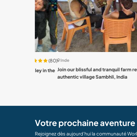
(80)
Inde
Join our blissful and tranquil farm retreat in
sh valley in the
authentic village Sambhli, India
Votre prochaine aventur
Rejoignez dès aujourd’hui la communauté Wor