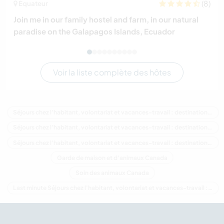
(8)
Équateur
Join me in our family hostel and farm, in our natural
paradise on the Galapagos Islands, Ecuador
Voir la liste complète des hôtes
Séjours chez l'habitant, volontariat et vacances-travail : destination Canada
Séjours chez l'habitant, volontariat et vacances-travail : destination Amérique du Nord
Séjours chez l'habitant, volontariat et vacances-travail : destination Colombie-Britannique
Garde de maison et d'animaux Canada
Soin des animaux Canada
Last minute Séjours chez l'habitant, volontariat et vacances-travail : destination Canada