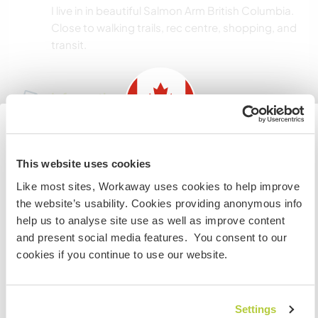
I live in in beautiful Salmon Arm British Columbia.
Close to walking trails, rec centre, shopping, and
transit.
Informations
complémentaires
Accès Internet
Information for those planning to
This website uses cookies
visit Canada
Accès Internet limité
Like most sites, Workaway uses cookies to help improve
the website’s usability. Cookies providing anonymous info
If you are NOT from Canada and planning to visit to
Nous avons des animaux
help us to analyse site use as well as improve content
volunteer, work or study you will need the correct visa.
and present social media features. You consent to our
To find out more information you need to contact the
cookies if you continue to use our website.
Nous sommes fumeurs
embassy in your home country before travelling.
Familles bienvenues
JE COMPRENDS
Settings