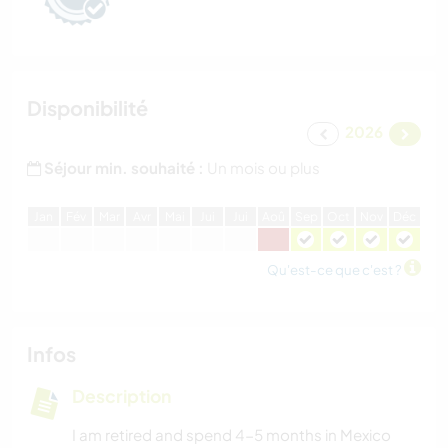
Disponibilité
2026
Séjour min. souhaité :
Un mois ou plus
J
an
F
év
M
ar
A
vr
M
ai
J
ui
J
ui
A
oû
S
ep
O
ct
N
ov
D
éc
Qu'est-ce que c'est ?
Infos
Description
I am retired and spend 4-5 months in Mexico