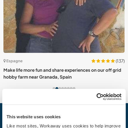
(137)
Espagne
Make life more fun and share experiences on our off grid
U
hobby farm near Granada, Spain
r
Votre prochaine aventure commence
This website uses cookies
aujourd’hui
Like most sites, Workaway uses cookies to help improve