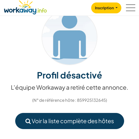
Skip to:
CONTENT
MAIN NAVIGATION
FOOTER
Inscription
Profil désactivé
L'équipe Workaway a retiré cette annonce.
(N° de référence hôte : 859925132645)
Voir la liste complète des hôtes