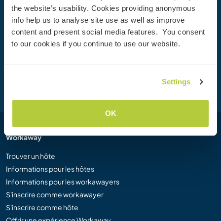
the website’s usability. Cookies providing anonymous
Rejoignez dès aujourd’hui la communauté Workaway et
info help us to analyse site use as well as improve
vivez des expériences de voyage uniques, avec plus de 50
content and present social media features. You consent
000 opportunités aux quatre coins du monde.
to our cookies if you continue to use our website.
Inscription
Settings
OK
Workaway
Trouver un hôte
Informations pour les hôtes
Informations pour les workawayers
S'inscrire comme workawayer
S'inscrire comme hôte
Offrir une expérience Workaway