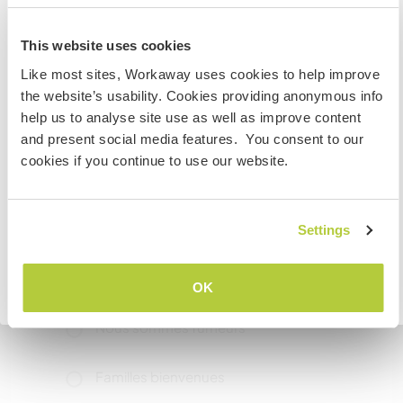
We have an external cottage separate from the
New Zealand
house that has 2 x queen beds and your own
This website uses cookies
private bathroom.
Si vous n’êtes ni citoyen australien ni citoyen
Like most sites, Workaway uses cookies to help improve
néozélandais et avez l'intention de travailler, faire du
the website’s usability. Cookies providing anonymous info
volontariat ou étudier lors de votre visite, VOUS AUREZ
help us to analyse site use as well as improve content
Informations
BESOIN DU BON VISA. Veuillez contacter l’ambassade
and present social media features. You consent to our
complémentaires
dans votre pays d’origine pour obtenir plus
cookies if you continue to use our website.
d'informations AVANT votre départ.
Accès Internet
Accès Internet limité
Settings
JE COMPRENDS
Nous avons des animaux
OK
Retourner à la liste complète des hôtes
Nous sommes fumeurs
Familles bienvenues