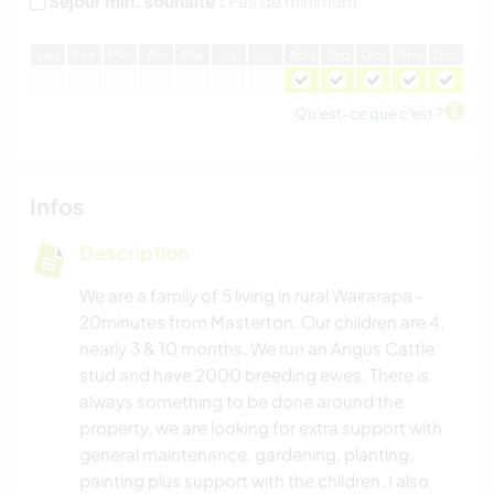
Séjour min. souhaité :
Pas de minimum
J
an
F
év
M
ar
A
vr
M
ai
J
ui
J
ui
A
oû
S
ep
O
ct
N
ov
D
éc
Qu'est-ce que c'est ?
Infos
Description
We are a family of 5 living in rural Wairarapa -
20minutes from Masterton. Our children are 4,
nearly 3 & 10 months. We run an Angus Cattle
stud and have 2000 breeding ewes. There is
always something to be done around the
property, we are looking for extra support with
general maintenance, gardening, planting,
painting plus support with the children. I also