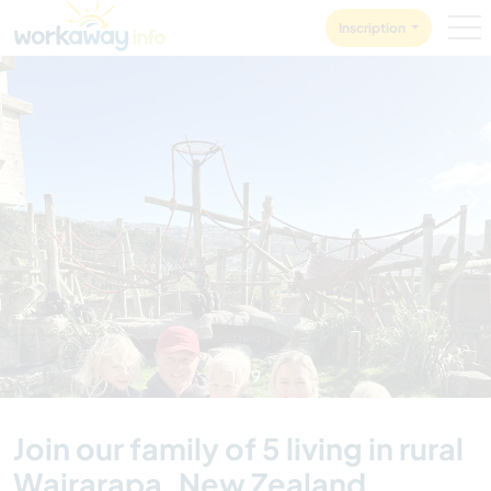
Skip to:
CONTENT
MAIN NAVIGATION
FOOTER
Inscription
1
/
9
Join our family of 5 living in rural
Wairarapa, New Zealand