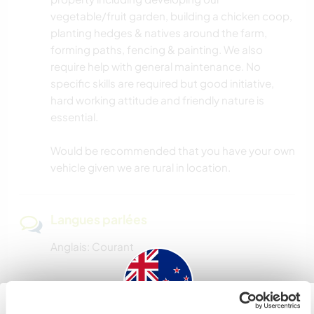
vegetable/fruit garden, building a chicken coop,
planting hedges & natives around the farm,
forming paths, fencing & painting. We also
require help with general maintenance. No
specific skills are required but good initiative,
hard working attitude and friendly nature is
essential.
Would be recommended that you have your own
vehicle given we are rural in location.
Langues parlées
Anglais: Courant
Hébergement