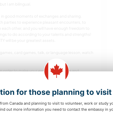
t I am bilingual.
rich in good moments of exchanges and sharing.
oth parties to experience pleasant encounters, to
ch each other, and you will have enough freedom to
things to do according to your talents and strengths!
Y will be your greatest assets.
y games, card games, talk, or language lesson, watch
in order to make your experience unique and
tion for those planning to visi
HIS SUMMER 2025.
from Canada and planning to visit to volunteer, work or study y
finish the interior of my tiny house and someone who
 find out more information you need to contact the embassy in 
rior of the tiny house*.