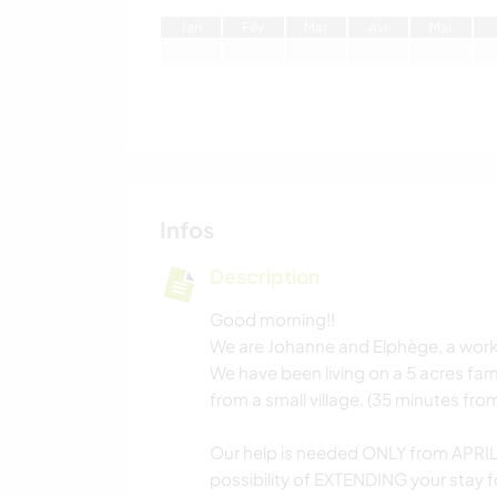
J
an
F
év
M
ar
A
vr
M
ai
Infos
Description
Good morning!!
We are Johanne and Elphège, a work
We have been living on a 5 acres fa
from a small village. (35 minutes fro
Our help is needed ONLY from APRIL 
possibility of EXTENDING your stay 