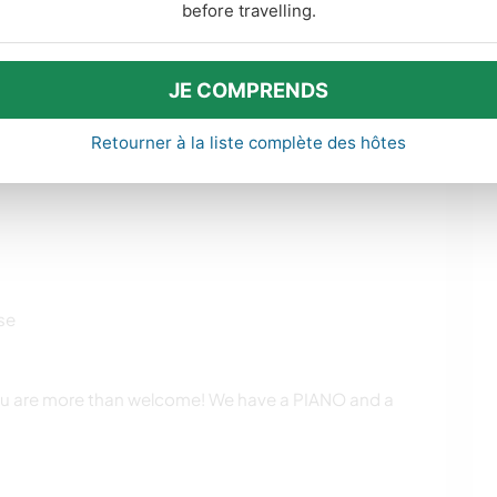
before travelling.
JE COMPRENDS
Retourner à la liste complète des hôtes
se
 you are more than welcome! We have a PIANO and a