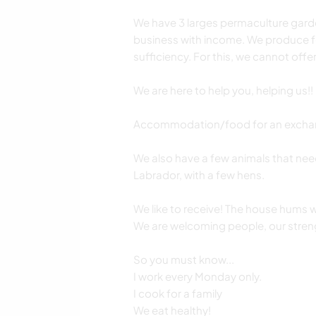
We have 3 larges permaculture garde
business with income. We produce fo
sufficiency. For this, we cannot of
We are here to help you, helping us!!
Accommodation/food for an exchange
We also have a few animals that nee
Labrador, with a few hens.
We like to receive! The house hums wit
We are welcoming people, our strengt
So you must know...
I work every Monday only.
I cook for a family
We eat healthy!