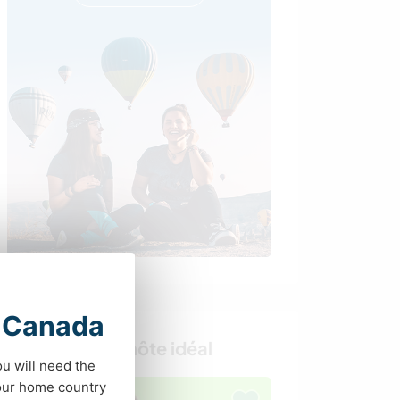
t Canada
Trouvez votre hôte idéal
ou will need the
your home country