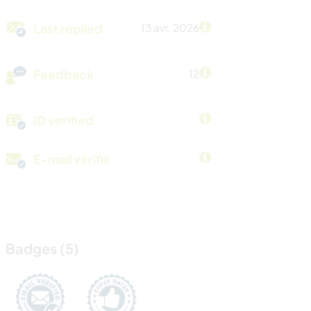
Last replied
13 avr. 2026
Feedback
12
ID verified
E-mail vérifié
Badges (5)