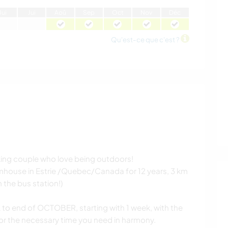
J
ui
J
ui
A
oû
S
ep
O
ct
N
ov
D
éc
Qu'est-ce que c'est ?
ing couple who love being outdoors!
rmhouse in Estrie /Quebec/Canada for 12 years, 3 km
m the bus station!)
to end of OCTOBER, starting with 1 week, with the
for the necessary time you need in harmony.