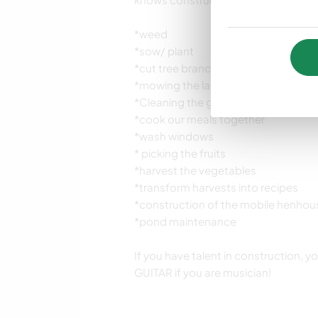
*weed
*sow/ plant
*cut tree branches
*mowing the lawn
*Cleaning the garage/barn
*cook our meals together
*wash windows
* picking the fruits
*harvest the vegetables
*transform harvests into recipes
*construction of the mobile henhou
*pond maintenance
If you have talent in construction,
GUITAR if you are musician!