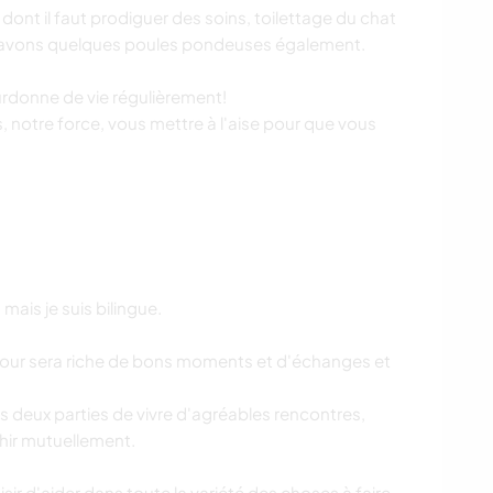
ont il faut prodiguer des soins, toilettage du chat
s avons quelques poules pondeuses également.
rdonne de vie régulièrement!
notre force, vous mettre à l'aise pour que vous
.
ais je suis bilingue.
our sera riche de bons moments et d'échanges et
s deux parties de vivre d'agréables rencontres,
hir mutuellement.
sir d'aider dans toute la variété des choses à faire