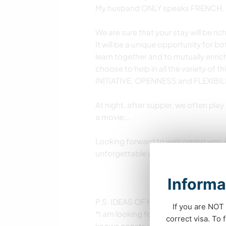
My husband ONLY speaks FRENCH, bu
We are sure that your stay will be 
It will be a unique opportunity for b
learn together and to mutually enri
choose to help in all the variety of 
INITIATIVE, OPENNESS and FLEXIBILIT
At night, after supper, we often pla
a movie...
Looking forward to welcoming you, 
unforgettable with us!
Informa
P.S. IDEAS OF HELP NEEDED FOR T
If you are NOT 
*I am looking for a cabinetmaker to 
correct visa. To
knows construction to finish the exte