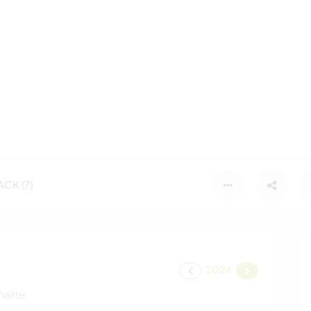
CK (7)
2026
maine