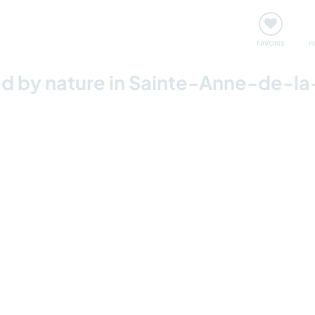
nt
Rencontres & Événements
Voyager, apprendre
FAVORIS
F
ed by nature in Sainte-Anne-de-l