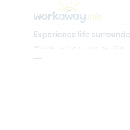
Skip to:
CONTENT
MAIN NAVIGATION
FOOTER
Trouver hôte
Covoyager
Fonctionneme
(7)
Experience life surround
Canada
Activité récente : 8 juil. 2026