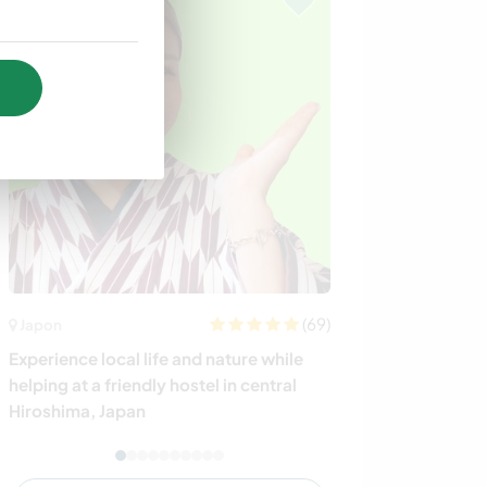
(69)
Japon
Australie
Experience local life and nature while
Learn about nat
helping at a friendly hostel in central
north Coast of 
Hiroshima, Japan