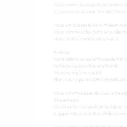
Nous avons aussi quelques animaux d
et de notre Labrador, femelle. Nou
Nous aimons recevoir, la maison bou
Nous sommes des gens accueillants, 
vous sentiez comme chez vous!
À savoir:
Je travaille tous les lundis seulement
Je fais la cuisine chez une famille.
Nous mangeons santé!
Mon mari ne parle QUE le FRANÇAIS, m
Nous sommes assurés que votre séj
de partages.
Ce sera une occasion unique pour le
d'apprendre ensemble, et de s'enric
Vous aurez assez de liberté pour choi