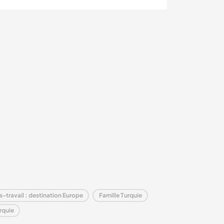
s-travail : destination Europe
Famille Turquie
rquie