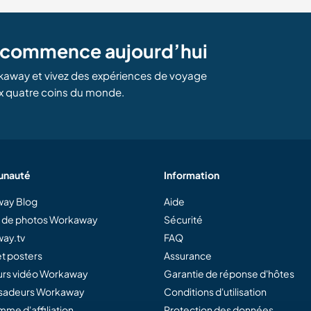
e commence aujourd’hui
kaway et vivez des expériences de voyage
x quatre coins du monde.
nauté
Information
ay Blog
Aide
e de photos Workaway
Sécurité
ay.tv
FAQ
t posters
Assurance
rs vidéo Workaway
Garantie de réponse d'hôtes
adeurs Workaway
Conditions d'utilisation
me d'affiliation
Protection des données