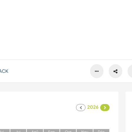
ACK
2026
J
ui
J
ui
A
oû
S
ep
O
ct
N
ov
D
éc