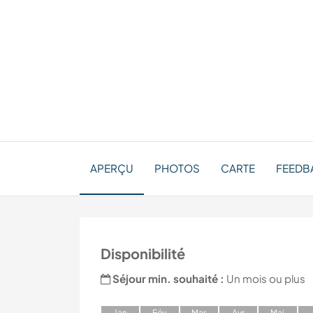
APERÇU
PHOTOS
CARTE
FEEDB
Disponibilité
Séjour min. souhaité :
Un mois ou plus
J
an
F
év
M
ar
A
vr
M
ai