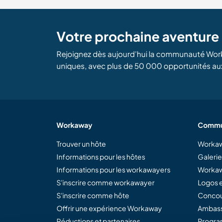
Votre prochaine aventur
Rejoignez dès aujourd’hui la communauté Wor
uniques, avec plus de 50 000 opportunités au
Workaway
Commu
Trouver un hôte
Workaw
Informations pour les hôtes
Galeri
Informations pour les workawayers
Workaw
S'inscrire comme workawayer
Logos e
S'inscrire comme hôte
Concou
Offrir une expérience Workaway
Ambass
Réductions et partenaires
Program