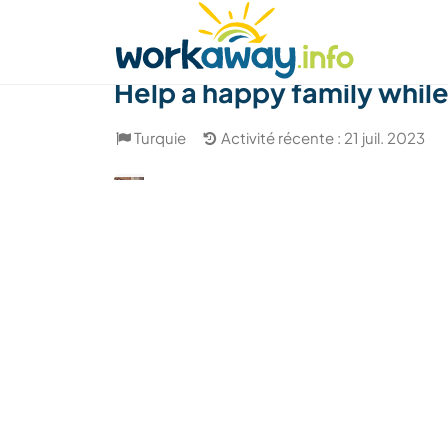
Skip to:
CONTENT
MAIN NAVIGATION
FOOTER
Trouver hôte
Covoyager
Fonctionneme
Help a happy family while
Turquie
Activité récente : 21 juil. 2023