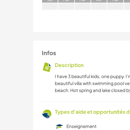
Infos
Description
I have 3 beautiful kids, one puppy. I’
beautiful villa with swimming pool ver
beach. Hot spring and lake closed by.
Types d'aide et opportunités 
Enseignement