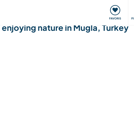
nt
Rencontres & Événements
Voyager, apprendre
FAVORIS
F
 enjoying nature in Mugla, Turkey