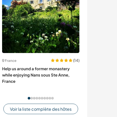
(14)
France
Espagne
Help us around a former monastery
Real boat life 
while enjoying Nans sous Ste Anne,
Spain
France
Voir la liste complète des hôtes