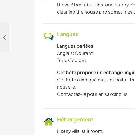
I have 3 beautiful kids, one puppy. Y
cleaning the house and sometimes c
Langues
Help with childminding and speak English/German with our children in İzmir, Turkey
Langues parlées
Anglais: Courant
Turc: Courant
Cet hôte propose un échange lingu
Cet hôte a indiqué qu’il souhaitait 
nouvelle.
Contactez-le pour en savoir plus.
Hébergement
Luxury villa, suit room.