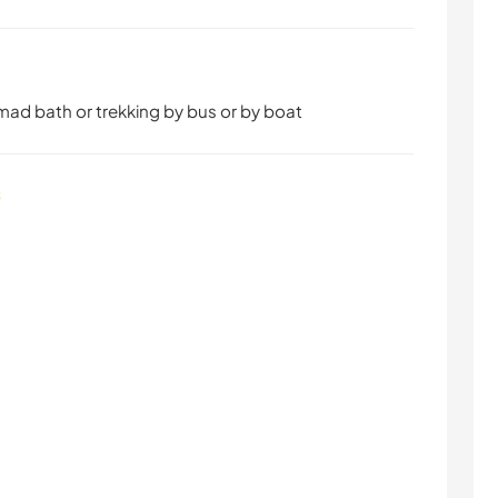
mad bath or trekking by bus or by boat
s