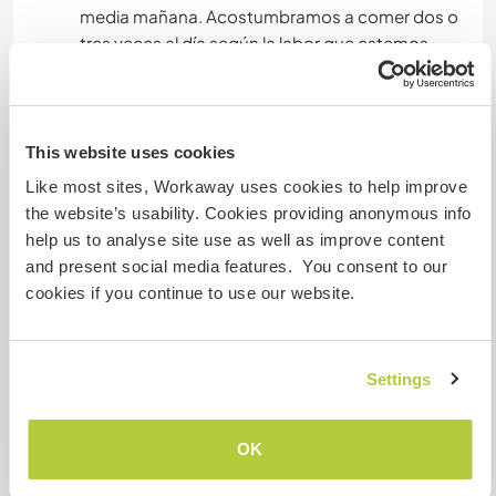
media mañana. Acostumbramos a comer dos o
tres veces al día según la labor que estemos
realizando. Preparamos comida vegetariana.
Pero si prefiere otro tipo de comida, hay varias
opciones cerca a donde vivimos. También
estamos abiertos a negociar los horarios de
This website uses cookies
voluntariado.
Like most sites, Workaway uses cookies to help improve
the website’s usability. Cookies providing anonymous info
help us to analyse site use as well as improve content
Autres infos...
and present social media features. You consent to our
cookies if you continue to use our website.
We're located in the city center. There are plenty
of places to visit nearby and several
transportation options. We also have a bicycle
Settings
available to borrow. We have enough time to
show you places that I like or do some plans
outside.
OK
Estamos en el centro de la ciudad. Hay muchas