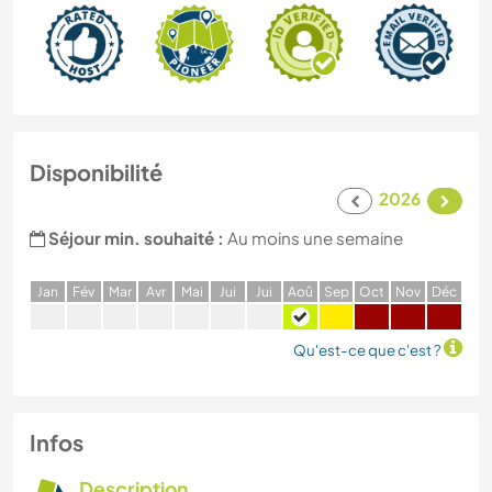
Disponibilité
2026
Séjour min. souhaité :
Au moins une semaine
J
an
F
év
M
ar
A
vr
M
ai
J
ui
J
ui
A
oû
S
ep
O
ct
N
ov
D
éc
Qu'est-ce que c'est ?
Infos
Description