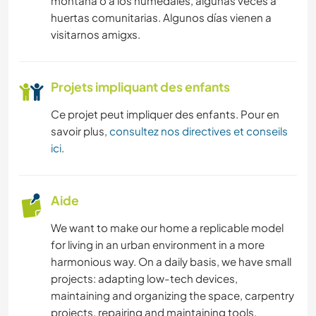
montaña o a los humedales, algunas veces a
NATURE
huertas comunitarias. Algunos días vienen a
visitarnos amigxs.
MONTAGNE
RANDONNÉE
Projets impliquant des enfants
Ce projet peut impliquer des enfants. Pour en
CYCLISME
savoir plus,
consultez nos directives et conseils
ici
.
CAMPING
SPORTS D'AVENTURE
Aide
We want to make our home a replicable model
for living in an urban environment in a more
harmonious way. On a daily basis, we have small
projects: adapting low-tech devices,
maintaining and organizing the space, carpentry
projects, repairing and maintaining tools,