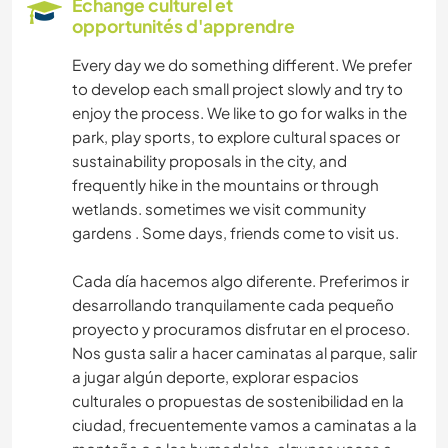
Echange culturel et
opportunités d'apprendre
DESSIN ET PEINTURE
Every day we do something different. We prefer
to develop each small project slowly and try to
BRICOLAGE / ARTISANAT
enjoy the process. We like to go for walks in the
park, play sports, to explore cultural spaces or
CUISINE ET ALIMENTATION
sustainability proposals in the city, and
frequently hike in the mountains or through
MENUISERIE
wetlands. sometimes we visit community
gardens . Some days, friends come to visit us.
ART ET DESIGN
Cada día hacemos algo diferente. Preferimos ir
ARCHITECTURE
desarrollando tranquilamente cada pequeño
proyecto y procuramos disfrutar en el proceso.
Nos gusta salir a hacer caminatas al parque, salir
SPORTS D'ÉQUIPE
a jugar algún deporte, explorar espacios
culturales o propuestas de sostenibilidad en la
ACTIVITÉS EN PLEIN AIR
ciudad, frecuentemente vamos a caminatas a la