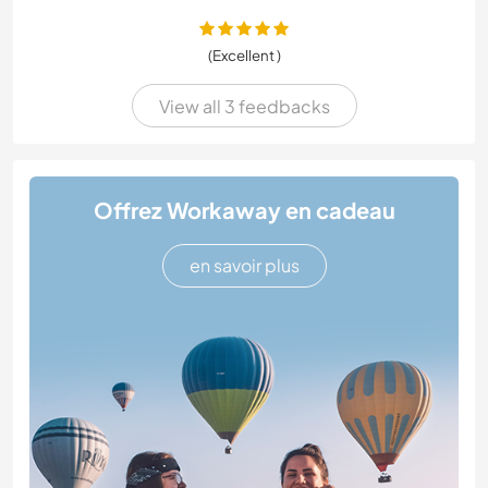
(Excellent )
View all 3 feedbacks
Offrez Workaway en cadeau
en savoir plus