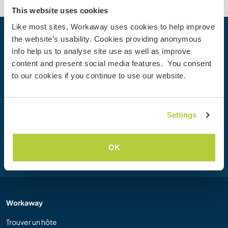
This website uses cookies
Like most sites, Workaway uses cookies to help improve
the website’s usability. Cookies providing anonymous
Votre prochaine aventure commence
info help us to analyse site use as well as improve
aujourd’hui
content and present social media features. You consent
Rejoignez dès aujourd’hui la communauté Workaway et
to our cookies if you continue to use our website.
vivez des expériences de voyage uniques, avec plus de 50
000 opportunités aux quatre coins du monde.
Settings
Inscription
OK
Workaway
Trouver un hôte