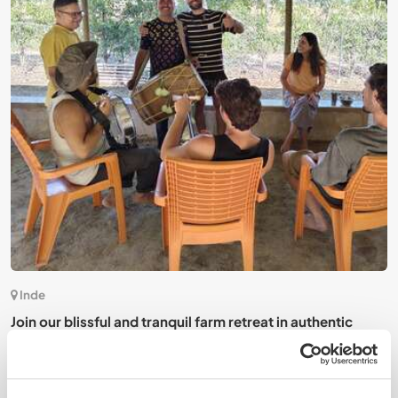
0)
Inde
Join our blissful and tranquil farm retreat in authentic
C
village Sambhli, India
c