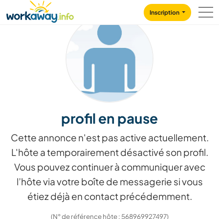
Skip to:
CONTENT
MAIN NAVIGATION
FOOTER
Inscription
profil en pause
Cette annonce n'est pas active actuellement.
L'hôte a temporairement désactivé son profil.
Vous pouvez continuer à communiquer avec
l’hôte via votre boîte de messagerie si vous
étiez déjà en contact précédemment.
(N° de référence hôte : 568969927497)