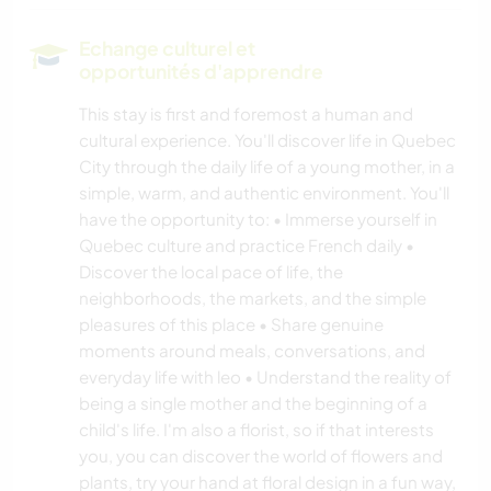
ARTS DU SPECTACLE
Echange culturel et
opportunités d'apprendre
ANIMAUX
This stay is first and foremost a human and
cultural experience. You'll discover life in Quebec
MONTAGNE
City through the daily life of a young mother, in a
simple, warm, and authentic environment. You'll
CAMPING
have the opportunity to: • Immerse yourself in
Quebec culture and practice French daily •
NATURE
Discover the local pace of life, the
neighborhoods, the markets, and the simple
YOGA / BIEN-ÊTRE
pleasures of this place • Share genuine
moments around meals, conversations, and
everyday life with leo • Understand the reality of
being a single mother and the beginning of a
child's life. I'm also a florist, so if that interests
you, you can discover the world of flowers and
plants, try your hand at floral design in a fun way,