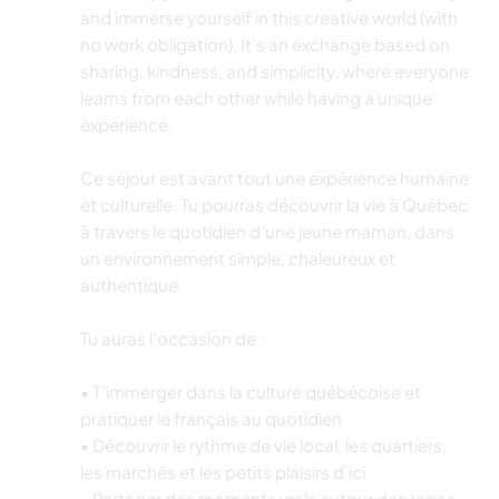
and immerse yourself in this creative world (with
no work obligation). It's an exchange based on
sharing, kindness, and simplicity, where everyone
learns from each other while having a unique
experience.
Ce séjour est avant tout une expérience humaine
et culturelle. Tu pourras découvrir la vie à Québec
à travers le quotidien d’une jeune maman, dans
un environnement simple, chaleureux et
authentique.
Tu auras l’occasion de :
• T’immerger dans la culture québécoise et
pratiquer le français au quotidien
• Découvrir le rythme de vie local, les quartiers,
les marchés et les petits plaisirs d’ici
• Partager des moments vrais autour des repas,