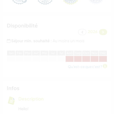
Disponibilité
2026
Séjour min. souhaité :
Au moins un mois
J
an
F
év
M
ar
A
vr
M
ai
J
ui
J
ui
A
oû
S
ep
O
ct
N
ov
D
éc
Qu'est-ce que c'est ?
Infos
Description
Hello!