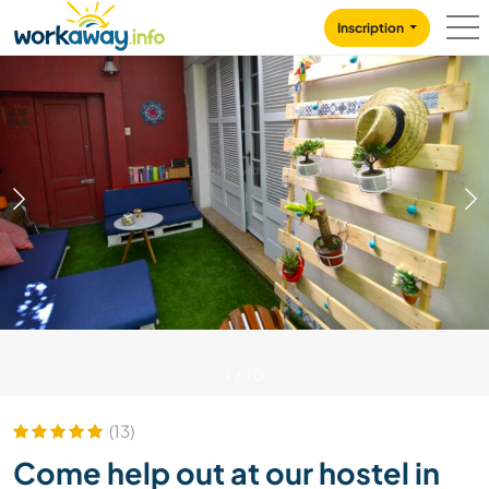
Skip to:
CONTENT
MAIN NAVIGATION
FOOTER
Inscription
1
/
10
(13)
Come help out at our hostel in