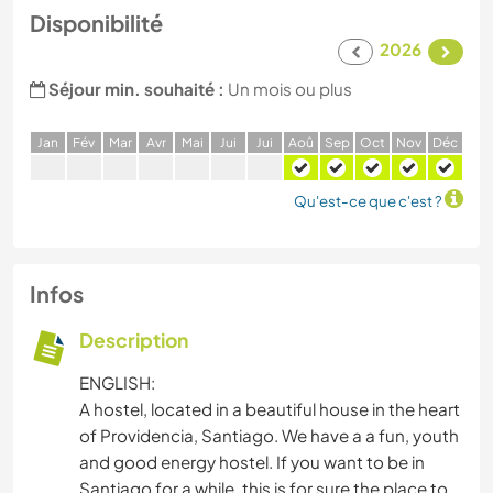
Disponibilité
2026
Séjour min. souhaité :
Un mois ou plus
J
an
F
év
M
ar
A
vr
M
ai
J
ui
J
ui
A
oû
S
ep
O
ct
N
ov
D
éc
Qu'est-ce que c'est ?
Infos
Description
ENGLISH:
A hostel, located in a beautiful house in the heart
of Providencia, Santiago. We have a a fun, youth
and good energy hostel. If you want to be in
Santiago for a while, this is for sure the place to