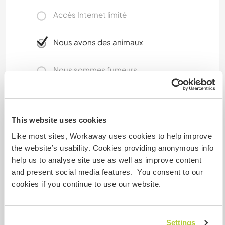
Accès Internet limité
Nous avons des animaux
Nous sommes fumeurs
Familles bienvenues
This website uses cookies
Possibilité d’accueillir les
Like most sites, Workaway uses cookies to help improve
digital nomads
the website’s usability. Cookies providing anonymous info
help us to analyse site use as well as improve content
Cet hôte a indiqué qu’il aimait accueillir les digital
and present social media features. You consent to our
nomads.
cookies if you continue to use our website.
Combien de volontaires
Settings
pouvez-vous accueillir ?