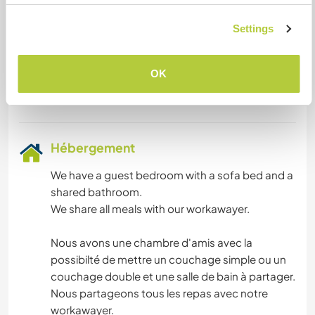
espagnol. Je parle un tout petit peu anglais et
mieux l'espagnol.
Settings
Gabin aime les mots en anglais. J'aimerais parler
en anglais et partager ma langue le français et
que Gabin puisse entendre des mots de langues
OK
Hébergement
We have a guest bedroom with a sofa bed and a
shared bathroom.
We share all meals with our workawayer.
Nous avons une chambre d'amis avec la
possibilté de mettre un couchage simple ou un
couchage double et une salle de bain à partager.
Nous partageons tous les repas avec notre
workawayer.