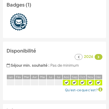
Badges (1)
Disponibilité
2026
Séjour min. souhaité :
Pas de minimum
J
an
F
év
M
ar
A
vr
M
ai
J
ui
J
ui
A
oû
S
ep
O
ct
N
ov
D
éc
Qu'est-ce que c'est ?