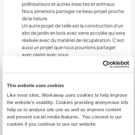
pollinisateurs et autres insectes et animaux.
Nous aimerions partager ce beau projet proche
de la nature.
Un autre projet de taille est la construction d'un
abri de jardin en bois avec serre accolée qui sera
réalisée avec du matériel de récupération. C'est
aussi un projet que nous pourrions partager
avec plaisir avec vous.
Langues
This website uses cookies
Langues parlées
Like most sites, Workaway uses cookies to help improve
Anglais: Intermédiaire
the website’s usability. Cookies providing anonymous info
Espagnol: Débutant
help us to analyse site use as well as improve content
Cet hôte propose un échange linguistique
and present social media features. You consent to our
cookies if you continue to use our website.
Julien parle très bien anglais mais pas du tout