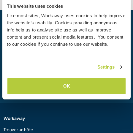
This website uses cookies
Like most sites, Workaway uses cookies to help improve
the website’s usability. Cookies providing anonymous
Votre prochaine aventure commence
info help us to analyse site use as well as improve
aujourd’hui
content and present social media features. You consent
Rejoignez dès aujourd’hui la communauté Workaway et
to our cookies if you continue to use our website.
vivez des expériences de voyage uniques, avec plus de 50
000 opportunités aux quatre coins du monde.
Settings
Inscription
OK
Workaway
Trouver un hôte