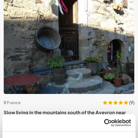
5)
(9)
France
H
Slow living in the mountains south of the Aveyron near
F
Millau, France