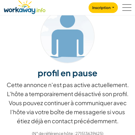
Skip to:
CONTENT
MAIN NAVIGATION
FOOTER
Inscription
profil en pause
Cette annonce n'est pas active actuellement.
L'hôte a temporairement désactivé son profil.
Vous pouvez continuer à communiquer avec
l’hôte via votre boîte de messagerie si vous
étiez déjà en contact précédemment.
(N° de référence hôte : 271513639625)