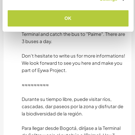
waterfalls, take walks around the area and enjoy
the biodiversity of the region.
OK
To get there from Bogotá, go to the Salitre
Terminal and catch the bus to "Paime". There are
3 buses a day.
Don't hesitate to write us for more informations!
We look forward to see you here and make you
part of Eywa Project.
≈≈≈≈≈≈≈≈≈
Durante su tiempo libre, puede visitar ríos,
cascadas, dar paseos por la zona y disfrutar de
la biodiversidad de la región.
Para llegar desde Bogotá, diríjase a la Terminal