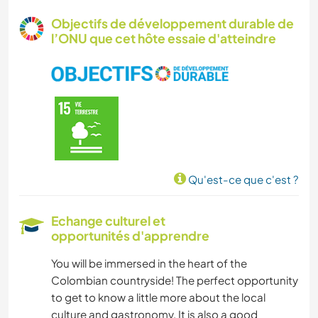
ART ET DESIGN
Objectifs de développement durable de
l’ONU que cet hôte essaie d'atteindre
ANIMAUX
YOGA / BIEN-ÊTRE
SPORTS NAUTIQUES
CAMPING
Qu'est-ce que c'est ?
RANDONNÉE
Echange culturel et
opportunités d'apprendre
MONTAGNE
You will be immersed in the heart of the
NATURE
Colombian countryside! The perfect opportunity
to get to know a little more about the local
culture and gastronomy. It is also a good