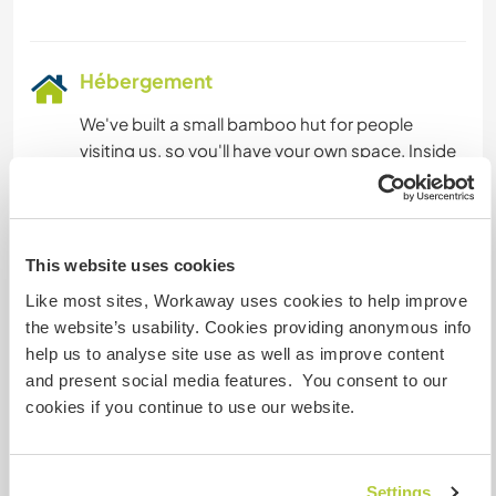
Hébergement
We've built a small bamboo hut for people
visiting us, so you'll have your own space. Inside
there's one double bed.
≈≈≈≈≈≈≈≈≈
This website uses cookies
Hemos construido una pequeña cabaña de
Like most sites, Workaway uses cookies to help improve
bambú para las personas que nos visitan, así
the website’s usability. Cookies providing anonymous info
que tendrás tu propio espacio. Dentro hay una
help us to analyse site use as well as improve content
cama doble.
and present social media features. You consent to our
cookies if you continue to use our website.
Autres infos...
During your free time, you can visit rivers,
Settings