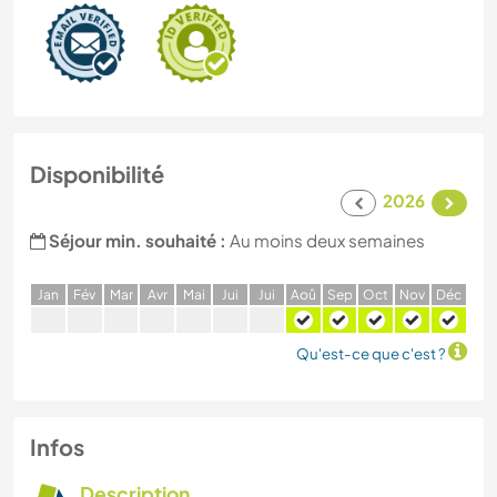
Disponibilité
2026
Séjour min. souhaité :
Au moins deux semaines
J
an
F
év
M
ar
A
vr
M
ai
J
ui
J
ui
A
oû
S
ep
O
ct
N
ov
D
éc
Qu'est-ce que c'est ?
Infos
Description