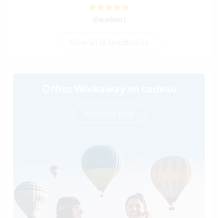
(Excellent )
View all 16 feedbacks
Offrez Workaway en cadeau
en savoir plus