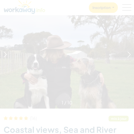
Skip to:
CONTENT
MAIN NAVIGATION
FOOTER
Inscription
1
/
10
(16)
mis à jour
Coastal views, Sea and River