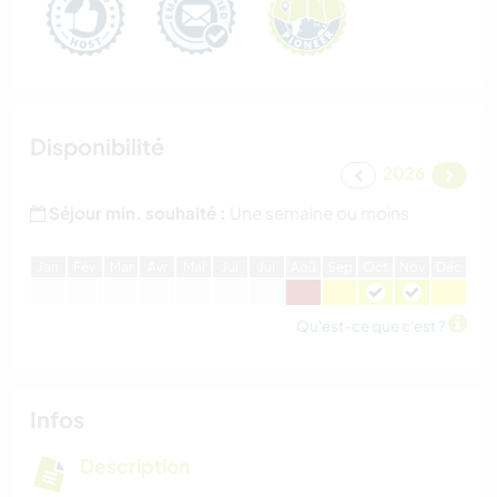
Disponibilité
2026
Séjour min. souhaité :
Une semaine ou moins
J
an
F
év
M
ar
A
vr
M
ai
J
ui
J
ui
A
oû
S
ep
O
ct
N
ov
D
éc
Qu'est-ce que c'est ?
Infos
Description