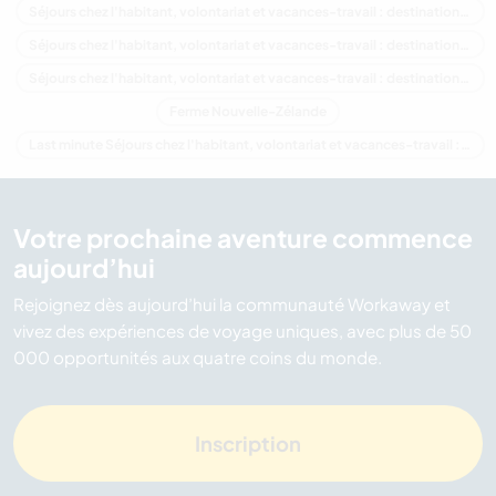
Séjours chez l'habitant, volontariat et vacances-travail : destination Nouvelle-Zélande
Séjours chez l'habitant, volontariat et vacances-travail : destination Océanie
Séjours chez l'habitant, volontariat et vacances-travail : destination Hawke's Bay
Ferme Nouvelle-Zélande
Last minute Séjours chez l'habitant, volontariat et vacances-travail : destination Nouvelle-Zélande
Votre prochaine aventure commence
aujourd’hui
Rejoignez dès aujourd’hui la communauté Workaway et
vivez des expériences de voyage uniques, avec plus de 50
000 opportunités aux quatre coins du monde.
Inscription