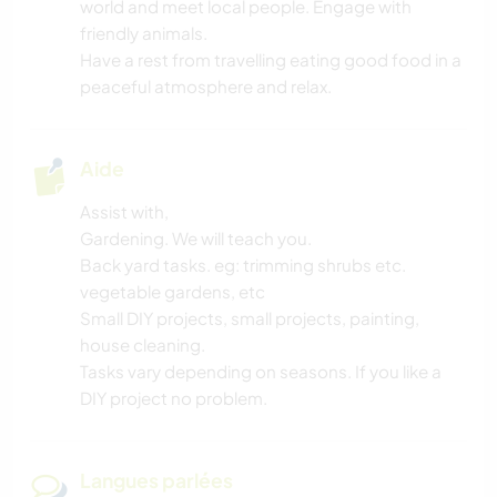
world and meet local people. Engage with
friendly animals.
JARDINAGE
Have a rest from travelling eating good food in a
peaceful atmosphere and relax.
CUISINE ET ALIMENTATION
DESSIN ET PEINTURE
Aide
ANIMAUX
Assist with,
Gardening. We will teach you.
Back yard tasks. eg: trimming shrubs etc.
SPORTS D'AVENTURE
vegetable gardens, etc
Small DIY projects, small projects, painting,
DANSE
house cleaning.
Tasks vary depending on seasons. If you like a
NATURE
DIY project no problem.
FITNESS
Langues parlées
CAMPING