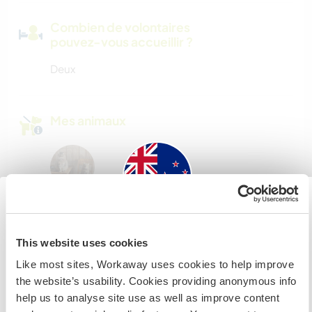
Combien de volontaires
pouvez-vous accueillir ?
Deux
Mes animaux
Rajah and Mia
(3 ans)
Two cats one fluffy and one striped.
New Zealand
This website uses cookies
Si vous n’êtes ni citoyen australien ni citoyen
Like most sites, Workaway uses cookies to help improve
N° de référence hôte : 16423238694a
néozélandais et avez l'intention de travailler, faire du
the website’s usability. Cookies providing anonymous info
volontariat ou étudier lors de votre visite, VOUS AUREZ
Sécurité du site
help us to analyse site use as well as improve content
BESOIN DU BON VISA. Veuillez contacter l’ambassade