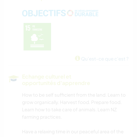
FILMS ET TÉLÉ
FERME
MUSIQUE
HISTOIRE
Qu'est-ce que c'est ?
BRICOLAGE / ARTISANAT
Echange culturel et
opportunités d'apprendre
LIVRES
How to be self sufficient from the land. Learn to
SOIN DES PLANTES
grow organically. Harvest food. Prepare food.
Learn how to take care of animals. Learn NZ
ÉCRITURE
farming practices.
PHOTOGRAPHIE
Have a relaxing time in our peaceful area of the