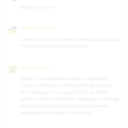
Anglais: Courant
ACTIVITÉS EN PLEIN AIR
Hébergement
RANDONNÉE
Large room Self contained sleepout attached to
PLAGE
main house, with conservatatory
Autres infos...
Visit the "Longest place name in the world"
Swim, surf the sea, or fishing , Hiking, hunting,
golf, Village is 6 kms away with shop, hotel,
schools church. fire station. Relaxing, in our large
garden with the birds and pet animals while
enjoying the sea views or farmland.