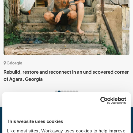
Géorgie
Rebuild, restore and reconnect in an undiscovered corner
S
of Agara, Georgia
f
Votre prochaine aventure commence
This website uses cookies
aujourd’hui
Like most sites, Workaway uses cookies to help improve