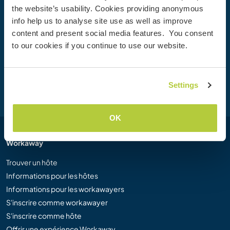
the website’s usability. Cookies providing anonymous
Rejoignez dès aujourd’hui la communauté Workaway et
info help us to analyse site use as well as improve
vivez des expériences de voyage uniques, avec plus de 50
content and present social media features. You consent
000 opportunités aux quatre coins du monde.
to our cookies if you continue to use our website.
Inscription
Settings
OK
Workaway
Trouver un hôte
Informations pour les hôtes
Informations pour les workawayers
S'inscrire comme workawayer
S'inscrire comme hôte
Offrir une expérience Workaway