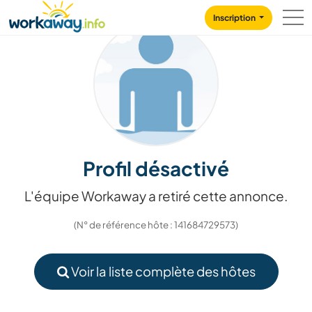
Skip to:
CONTENT
MAIN NAVIGATION
FOOTER
Inscription
Profil désactivé
L'équipe Workaway a retiré cette annonce.
(N° de référence hôte : 141684729573)
Voir la liste complète des hôtes