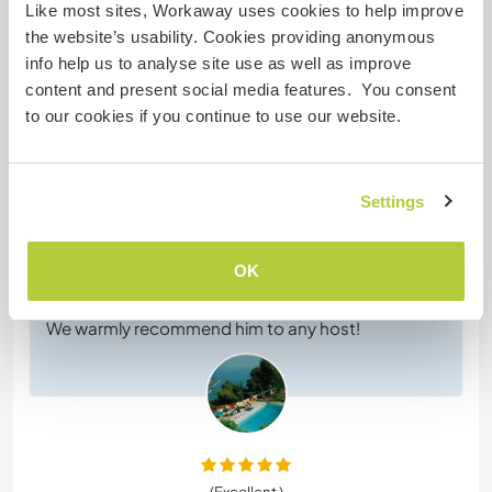
Like most sites, Workaway uses cookies to help improve
the website’s usability. Cookies providing anonymous
6 mai 2025
info help us to analyse site use as well as improve
Laissé par l'hôte (
Come to the Côte d'Azur, help ...
) pour le
content and present social media features. You consent
workawayer ()
to our cookies if you continue to use our website.
Oleg is a strong warm hearted personality, and as
soon as he managed to reach our home (it took
him almost as long to find our place once in
Settings
Roquebrune as to come from Germany to
Monaco!!) we felt in perfect and joyful connection!
OK
He was a wonderful help in all tasks, and a great
companion in our little group!
We warmly recommend him to any host!
(Excellent )