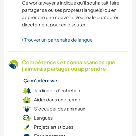
SPORTS NAUTIQUES
Ce workawayer a indiqué qu’il souhaitait faire
partager sa ou ses propre(s) langue(s) ou en
apprendre une nouvelle. Veuillez le contacter
DEV. DURABLE
directement pour en discuter.
JARDINAGE
Trouver un partenaire de langue
LANGUES
Compétences et connaissances que
FITNESS
j'aimerais partager ou apprendre
Ça m'intéresse :
BRICOLAGE / ARTISANAT
Jardinage d'entretien
CAMPING
Aider dans une ferme
S’occuper des animaux
VOILE / BATEAU
Langues
Projets artistiques
CYCLISME
Enseignement