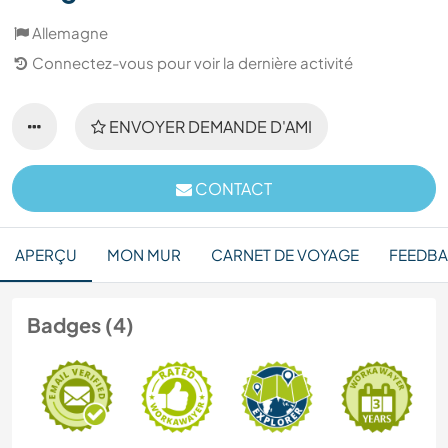
Allemagne
Connectez-vous pour voir la dernière activité
ENVOYER DEMANDE D'AMI
CONTACT
APERÇU
MON MUR
CARNET DE VOYAGE
FEEDB
Badges (4)