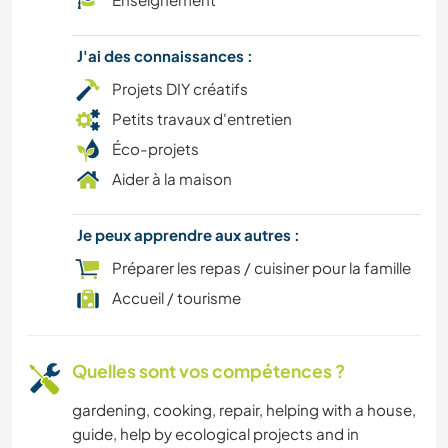
LIVRES
J'ai des connaissances :
YOGA / BIEN-ÊTRE
Projets DIY créatifs
Petits travaux d'entretien
NATURE
Éco-projets
Aider à la maison
FERME
CULTURE
Je peux apprendre aux autres :
Préparer les repas / cuisiner pour la famille
SPORTS D'AVENTURE
Accueil / tourisme
Quelles sont vos compétences ?
gardening, cooking, repair, helping with a house,
guide, help by ecological projects and in