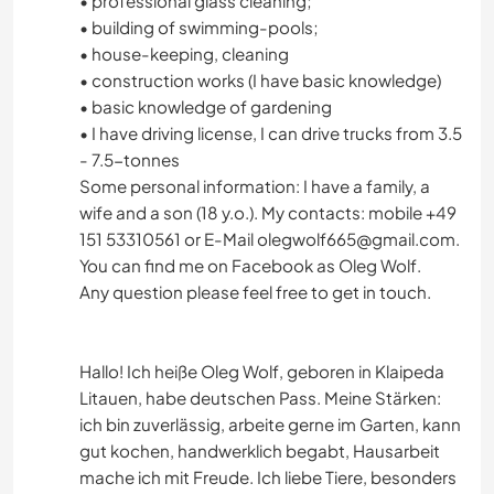
• professional glass cleaning;
• building of swimming-pools;
• house-keeping, cleaning
• construction works (I have basic knowledge)
• basic knowledge of gardening
• I have driving license, I can drive trucks from 3.5
- 7.5-tonnes
Some personal information: I have a family, a
wife and a son (18 y.o.). My contacts: mobile +49
151 53310561 or E-Mail
olegwolf665@gmail.com
.
You can find me on Facebook as Oleg Wolf.
Any question please feel free to get in touch.
Hallo! Ich heiße Oleg Wolf, geboren in Klaipeda
Litauen, habe deutschen Pass. Meine Stärken:
ich bin zuverlässig, arbeite gerne im Garten, kann
gut kochen, handwerklich begabt, Hausarbeit
mache ich mit Freude. Ich liebe Tiere, besonders