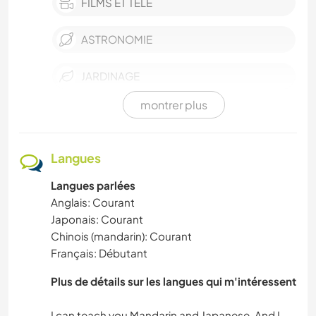
FILMS ET TÉLÉ
ASTRONOMIE
JARDINAGE
montrer plus
LIVRES
CUISINE ET ALIMENTATION
Langues
Langues parlées
LANGUES
Anglais: Courant
Japonais: Courant
SPORTS D’HIVER
Chinois (mandarin): Courant
Français: Débutant
NATURE
Plus de détails sur les langues qui m'intéressent
FITNESS
I can teach you Mandarin and Japanese. And I