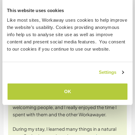
This website uses cookies
Like most sites, Workaway uses cookies to help improve
the website’s usability. Cookies providing anonymous
Feedback
info help us to analyse site use as well as improve
content and present social media features. You consent
21 mars 2026
to our cookies if you continue to use our website.
Laissé par le workawayer () pour l'hôte (
Join us at our warm
and ...
)
This was my first Workaway experience, and I am
Settings
truly glad I decided to come! It was one of the best
decisions I made this year.
OK
Catherine and her family are very warm and
welcoming people, and I really enjoyed the time I
spent with them and the other Workawayer.
During my stay, I learned many things in a natural