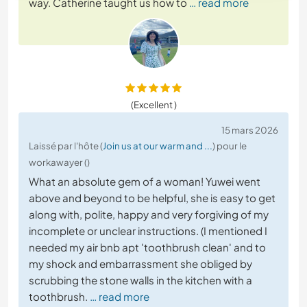
way. Catherine taught us how to
… read more
(Excellent )
15 mars 2026
Laissé par l'hôte (
Join us at our warm and ...
) pour le
workawayer ()
What an absolute gem of a woman! Yuwei went
above and beyond to be helpful, she is easy to get
along with, polite, happy and very forgiving of my
incomplete or unclear instructions. (I mentioned I
needed my air bnb apt 'toothbrush clean' and to
my shock and embarrassment she obliged by
scrubbing the stone walls in the kitchen with a
toothbrush.
… read more