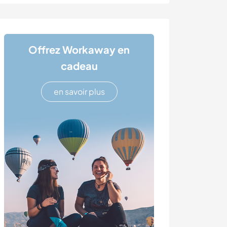
Offrez Workaway en
cadeau
en savoir plus