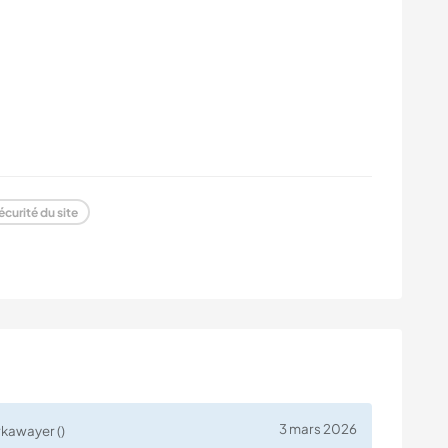
écurité du site
3 mars 2026
rkawayer ()