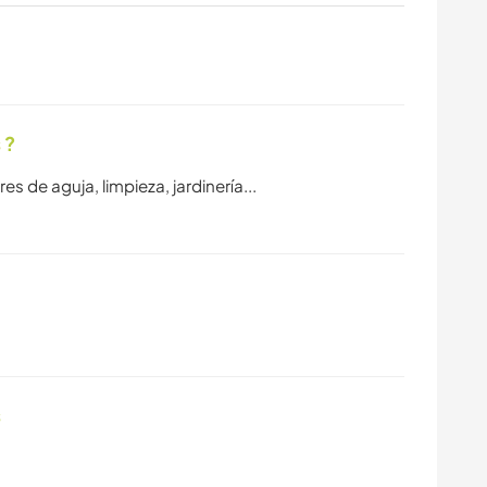
 ?
s de aguja, limpieza, jardinería...
s