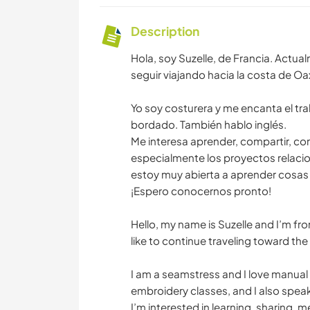
Description
Hola, soy Suzelle, de Francia. Actua
seguir viajando hacia la costa de O
Yo soy costurera y me encanta el tr
bordado. También hablo inglés.
Me interesa aprender, compartir, co
especialmente los proyectos relaciona
estoy muy abierta a aprender cosas
¡Espero conocernos pronto!
Hello, my name is Suzelle and I’m fro
like to continue traveling toward t
I am a seamstress and I love manual 
embroidery classes, and I also speak
I’m interested in learning, sharing,