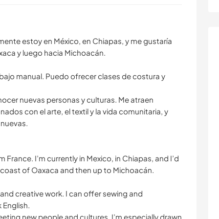
lmente estoy en México, en Chiapas, y me gustaría
axaca y luego hacia Michoacán.
abajo manual. Puedo ofrecer clases de costura y
nocer nuevas personas y culturas. Me atraen
dos con el arte, el textil y la vida comunitaria, y
 nuevas.
m France. I’m currently in Mexico, in Chiapas, and I’d
he coast of Oaxaca and then up to Michoacán.
and creative work. I can offer sewing and
 English.
 meeting new people and cultures. I’m especially drawn