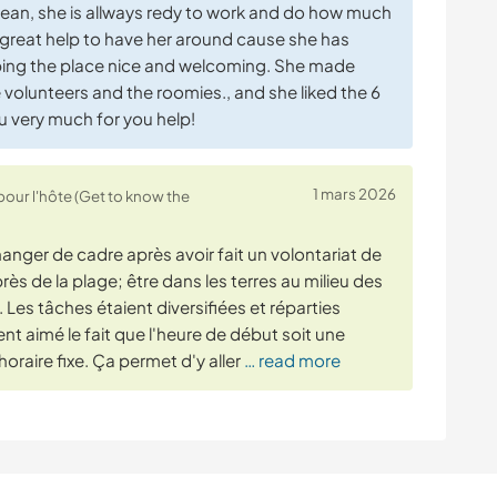
 clean, she is allways redy to work and do how much
 great help to have her around cause she has
eping the place nice and welcoming. She made
volunteers and the roomies., and she liked the 6
 very much for you help!
1 mars 2026
pour l'hôte (Get to know the
hanger de cadre après avoir fait un volontariat de
ès de la plage; être dans les terres au milieu des
 Les tâches étaient diversifiées et réparties
nt aimé le fait que l'heure de début soit une
oraire fixe. Ça permet d'y aller
… read more