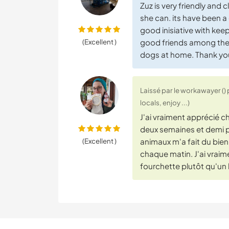
Zuz is very friendly and
she can. its have been a
good inisiative with ke
(Excellent )
good friends among the 
dogs at home. Thank you
Laissé par le workawayer () 
locals, enjoy ...)
J'ai vraiment apprécié c
deux semaines et demi pr
(Excellent )
animaux m'a fait du bien.
chaque matin. J'ai vraime
fourchette plutôt qu'un h