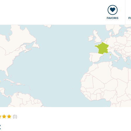
nt
Rencontres & Événements
Voyager, apprendre
FAVORIS
F
(1)
z