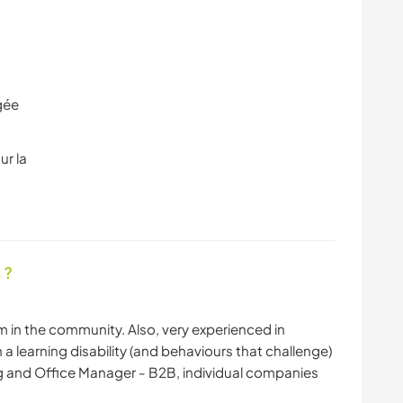
gée
ur la
 ?
th Team in the community. Also, very experienced in
 a learning disability (and behaviours that challenge)
 Advertising and Office Manager - B2B, individual companies