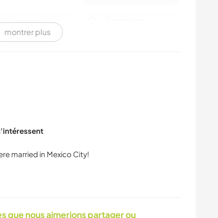
DEV. DURABLE
VÉGÉTARIEN OU
montrer plus
VÉGAN
POLITIQUE/JUSTICE
PHOTOGRAPHIE
SOCIALE
FILMS ET TÉLÉ
LANGUES
BRICOLAGE /
CULTURE
m'intéressent
ARTISANAT
ARCHITECTURE
 que nous aimerions partager ou