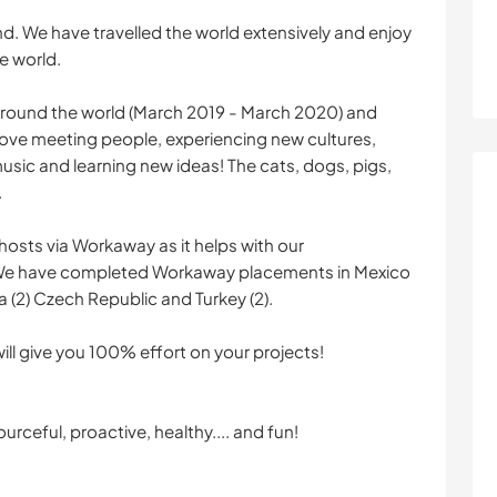
d. We have travelled the world extensively and enjoy
e world.
around the world (March 2019 - March 2020) and
ove meeting people, experiencing new cultures,
usic and learning new ideas! The cats, dogs, pigs,
.
 hosts via Workaway as it helps with our
 We have completed Workaway placements in Mexico
a (2) Czech Republic and Turkey (2).
ll give you 100% effort on your projects!
rceful, proactive, healthy.... and fun!