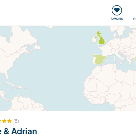
nt
Rencontres & Événements
Voyager, apprendre
FAVORIS
F
(8)
 & Adrian