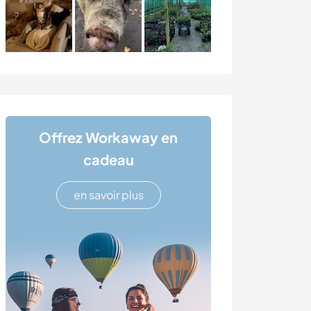
Offrez Workaway en
cadeau
en savoir plus