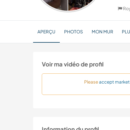
Ro
APERÇU
PHOTOS
MON MUR
PL
Voir ma vidéo de profil
Please
accept market
Information du profil