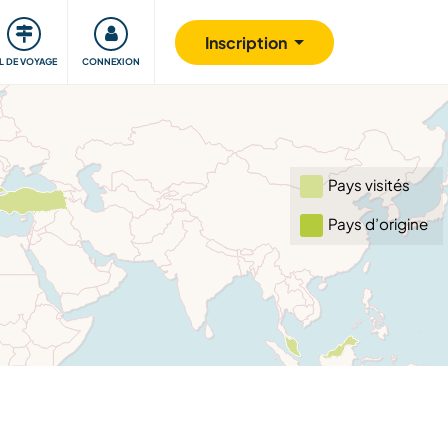
Communauté
S'impliquer
Sécurité
Inscription
IL DE VOYAGE
CONNEXION
Pays visités
Pays d’origine